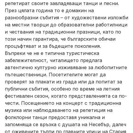
репетират своите завладяващи танци и песни.
През цялата година то е домакин на
разнообразни събития – от художествени изложби
на местни творци до образователни работилници
и чествания на традиционни празници, като по
този начин гарантира, че българските обичаи
процъфтяват и за бъдещите поколения.
Въпреки че не е типична туристическа
забележителност, читалището предлага
автентично културно изживяване за любопитните
пътешественици. Посетителите могат да
проверят за плакати из града или да попитат за
публични събития, особено по време на летния
фестивален сезон, когато представленията са по-
чести. Посещението на концерт с традиционна
музика или наблюдаването на репетиция на
фолклорни танци предоставя уникална и
запомняща се връзка с душата на Несебър, далеч
от оживените тълпи по главните улици на Стария