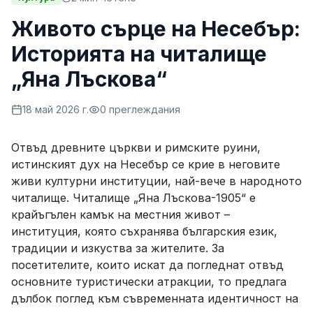
Живото сърце на Несебър:
Историята на читалище
„Яна Лъскова“
18 май 2026 г.
0
преглеждания
Отвъд древните църкви и римските руини,
истинският дух на Несебър се крие в неговите
живи културни институции, най-вече в народното
читалище. Читалище „Яна Лъскова-1905“ е
крайъгълен камък на местния живот –
институция, която съхранява българския език,
традиции и изкуства за жителите. За
посетителите, които искат да погледнат отвъд
основните туристически атракции, то предлага
дълбок поглед към съвременната идентичност на