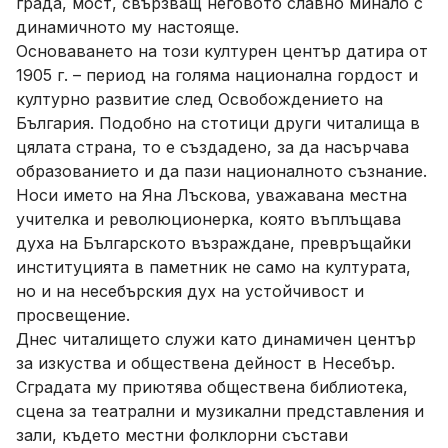
града, мост, свързващ неговото славно минало с
динамичното му настояще.
Основаването на този културен център датира от
1905 г. – период на голяма национална гордост и
културно развитие след Освобождението на
България. Подобно на стотици други читалища в
цялата страна, то е създадено, за да насърчава
образованието и да пази националното съзнание.
Носи името на Яна Лъскова, уважавана местна
учителка и революционерка, която въплъщава
духа на Българското възраждане, превръщайки
институцията в паметник не само на културата,
но и на несебърския дух на устойчивост и
просвещение.
Днес читалището служи като динамичен център
за изкуства и обществена дейност в Несебър.
Сградата му приютява обществена библиотека,
сцена за театрални и музикални представления и
зали, където местни фолклорни състави