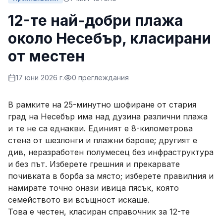
12-те най-добри плажа
около Несебър, класирани
от местен
17 юни 2026 г.
0
преглеждания
В рамките на 25-минутно шофиране от стария
град на Несебър има над дузина различни плажа
и те не са еднакви. Единият е 8-километрова
стена от шезлонги и плажни барове; другият е
див, неразработен полумесец без инфраструктура
и без път. Изберете грешния и прекарвате
почивката в борба за място; изберете правилния и
намирате точно онази ивица пясък, която
семейството ви всъщност искаше.
Това е честен, класиран справочник за 12-те