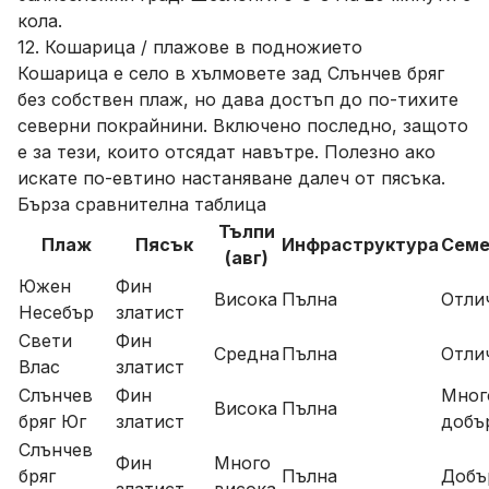
кола.
12. Кошарица / плажове в подножието
Кошарица е село в хълмовете зад Слънчев бряг
без собствен плаж, но дава достъп до по-тихите
северни покрайнини. Включено последно, защото
е за тези, които отсядат навътре. Полезно ако
искате по-евтино настаняване далеч от пясъка.
Бърза сравнителна таблица
Тълпи
Плаж
Пясък
Инфраструктура
Семе
(авг)
Южен
Фин
Висока
Пълна
Отли
Несебър
златист
Свети
Фин
Средна
Пълна
Отли
Влас
златист
Слънчев
Фин
Мног
Висока
Пълна
бряг Юг
златист
добъ
Слънчев
Фин
Много
бряг
Пълна
Добъ