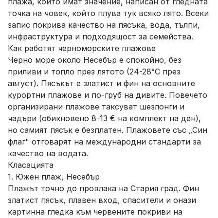
плажа, които имат значение, написан от гледната
точка на човек, който плува тук всяко лято. Всеки
запис покрива качество на пясъка, вода, тълпи,
инфраструктура и подходящост за семейства.
Как работят черноморските плажове
Черно море около Несебър е спокойно, без
приливи и топло през лятото (24-28°C през
август). Пясъкът е златист и фин на основните
курортни плажове и по-груб на дивите. Повечето
организирани плажове таксуват шезлонги и
чадъри (обикновено 8-13 € на комплект на ден),
но самият пясък е безплатен. Плажовете със „Син
флаг" отговарят на международни стандарти за
качество на водата.
Класацията
1. Южен плаж, Несебър
Плажът точно до провлака на Стария град. Фин
златист пясък, плавен вход, спасители и онази
картинна гледка към червените покриви на