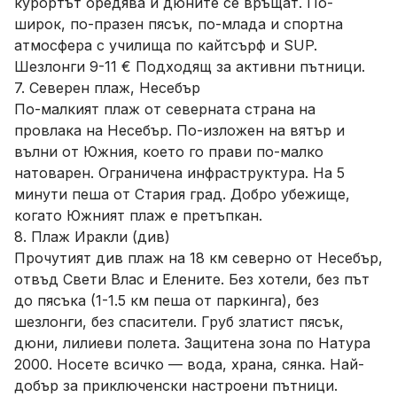
курортът оредява и дюните се връщат. По-
широк, по-празен пясък, по-млада и спортна
атмосфера с училища по кайтсърф и SUP.
Шезлонги 9-11 € Подходящ за активни пътници.
7. Северен плаж, Несебър
По-малкият плаж от северната страна на
провлака на Несебър. По-изложен на вятър и
вълни от Южния, което го прави по-малко
натоварен. Ограничена инфраструктура. На 5
минути пеша от Стария град. Добро убежище,
когато Южният плаж е претъпкан.
8. Плаж Иракли (див)
Прочутият див плаж на 18 км северно от Несебър,
отвъд Свети Влас и Елените. Без хотели, без път
до пясъка (1-1.5 км пеша от паркинга), без
шезлонги, без спасители. Груб златист пясък,
дюни, лилиеви полета. Защитена зона по Натура
2000. Носете всичко — вода, храна, сянка. Най-
добър за приключенски настроени пътници.