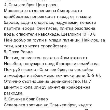
4. Слънчев бряг Централен
Машинното отделение на българското
крайбрежие: непрекъснат парад от плажни
барове, водни спортове, надуваеми, пенести
партита и хора. Фин пясък, плитка безопасна
вода, спасители навсякъде. Шезлонги 10-13 €
Най-добър за групи и млади пътници. Най-лош за
тези, които искат спокойствие.
5. Плаж Равда
По-тих, по-местен плаж на 4 км южно от
Несебър, популярен сред български семейства.
По-груб пясък от Слънчев бряг, но спокойна
атмосфера и забележимо по-ниски цени (6-9 €).
Отлично съотношение цена-качество. На 7
минути с кола или 25-минутна крайбрежна
разходка.
6. Слънчев бряг Север
Северната третина на Слънчев бряг, където