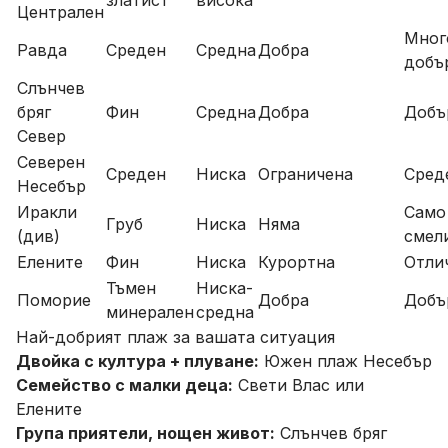
златист
висока
Централен
Мног
Равда
Среден
Средна
Добра
добъ
Слънчев
бряг
Фин
Средна
Добра
Добъ
Север
Северен
Среден
Ниска
Ограничена
Сред
Несебър
Иракли
Само
Груб
Ниска
Няма
(див)
смел
Елените
Фин
Ниска
Курортна
Отли
Тъмен
Ниска-
Поморие
Добра
Добъ
минерален
средна
Най-добрият плаж за вашата ситуация
Двойка с култура + плуване:
Южен плаж Несебър
Семейство с малки деца:
Свети Влас или
Елените
Група приятели, нощен живот:
Слънчев бряг