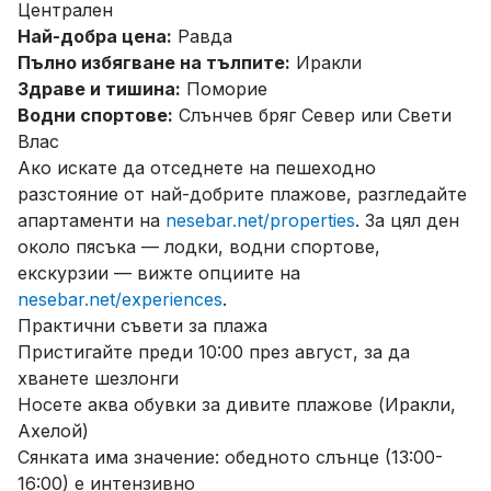
Централен
Най-добра цена:
Равда
Пълно избягване на тълпите:
Иракли
Здраве и тишина:
Поморие
Водни спортове:
Слънчев бряг Север или Свети
Влас
Ако искате да отседнете на пешеходно
разстояние от най-добрите плажове, разгледайте
апартаменти на
nesebar.net/properties
. За цял ден
около пясъка — лодки, водни спортове,
екскурзии — вижте опциите на
nesebar.net/experiences
.
Практични съвети за плажа
Пристигайте преди 10:00 през август, за да
хванете шезлонги
Носете аква обувки за дивите плажове (Иракли,
Ахелой)
Сянката има значение: обедното слънце (13:00-
16:00) е интензивно