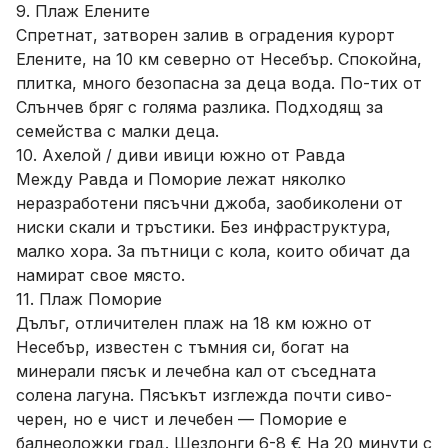
9. Плаж Елените
Спретнат, затворен залив в оградения курорт
Елените, на 10 км северно от Несебър. Спокойна,
плитка, много безопасна за деца вода. По-тих от
Слънчев бряг с голяма разлика. Подходящ за
семейства с малки деца.
10. Ахелой / диви ивици южно от Равда
Между Равда и Поморие лежат няколко
неразработени пясъчни джоба, заобиколени от
ниски скали и тръстики. Без инфраструктура,
малко хора. За пътници с кола, които обичат да
намират свое място.
11. Плаж Поморие
Дълъг, отличителен плаж на 18 км южно от
Несебър, известен с тъмния си, богат на
минерали пясък и лечебна кал от съседната
солена лагуна. Пясъкът изглежда почти сиво-
черен, но е чист и лечебен — Поморие е
балнеоложки град. Шезлонги 6-8 € На 20 минути с