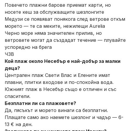
Повечето плажни барове приемат карти, но
носете кеш за обслужващите шезлонгите
Медузи се появяват понякога след ветрове откъм
морето — те са меките, нежилещи Aurelia
Черно море няма значителен прилив, но
ветровете могат да създадат течение — плувайте
успоредно на брега
ЧЗВ
Кой плаж около Несебър е най-добър за малки
деца?
Централен плаж Свети Влас и Елените имат
плавни, плитки входове и по-спокойна вода.
Южният плаж в Несебър също е отличен и със
спасители.
Безплатни ли са плажовете?
Да, пясъкът и морето винаги са безплатни.
Плащате само ако наемете шезлонг и чадър — 6-
13 € на ден.