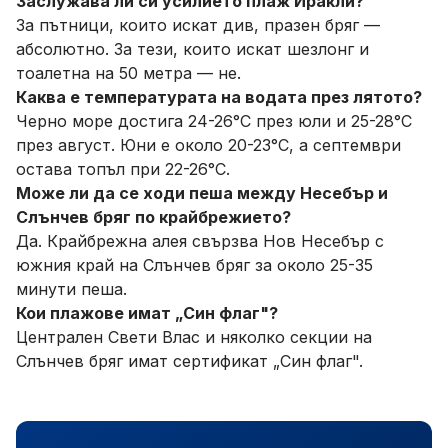
Заслужава ли си усилието плаж Иракли?
За пътници, които искат див, празен бряг —
абсолютно. За тези, които искат шезлонг и
тоалетна на 50 метра — не.
Каква е температурата на водата през лятото?
Черно море достига 24-26°C през юли и 25-28°C
през август. Юни е около 20-23°C, а септември
остава топъл при 22-26°C.
Може ли да се ходи пеша между Несебър и
Слънчев бряг по крайбрежието?
Да. Крайбрежна алея свързва Нов Несебър с
южния край на Слънчев бряг за около 25-35
минути пеша.
Кои плажове имат „Син флаг"?
Централен Свети Влас и няколко секции на
Слънчев бряг имат сертификат „Син флаг".