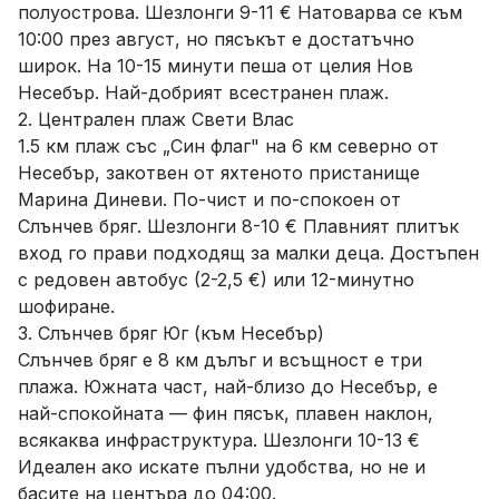
полуострова. Шезлонги 9-11 € Натоварва се към
10:00 през август, но пясъкът е достатъчно
широк. На 10-15 минути пеша от целия Нов
Несебър. Най-добрият всестранен плаж.
2. Централен плаж Свети Влас
1.5 км плаж със „Син флаг" на 6 км северно от
Несебър, закотвен от яхтеното пристанище
Марина Диневи. По-чист и по-спокоен от
Слънчев бряг. Шезлонги 8-10 € Плавният плитък
вход го прави подходящ за малки деца. Достъпен
с редовен автобус (2-2,5 €) или 12-минутно
шофиране.
3. Слънчев бряг Юг (към Несебър)
Слънчев бряг е 8 км дълъг и всъщност е три
плажа. Южната част, най-близо до Несебър, е
най-спокойната — фин пясък, плавен наклон,
всякаква инфраструктура. Шезлонги 10-13 €
Идеален ако искате пълни удобства, но не и
басите на центъра до 04:00.