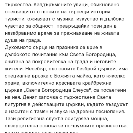
тържества. Калдъръмените улици, обикновено
отекващи от стъпките на търсещи история
туристи, оживяват с музика, изкуство и дълбоко
чувство за общност, превръщайки този ден в
незабравимо време за преживяване на живата
душа на града.
Духовното сърце на празника се крие в
дълбокото почитание към Света Богородица,
считана за покровителка на града и неговите
жители. Несебър, със своите безброй църкви, има
специална връзка с Божията майка, като няколко
храма, включително красивата крайбрежна
църква „Света Богородица Елеуса“, са посветени
на нея. Денят започва с тържествена Света
литургия в действащите църкви, където въздухът
е наситен с тамян и звука на древни песнопения.
Тази религиозна служба осигурява мощна,
съзерцателна основа за по-шумните празненства,
които следват през целия ден.