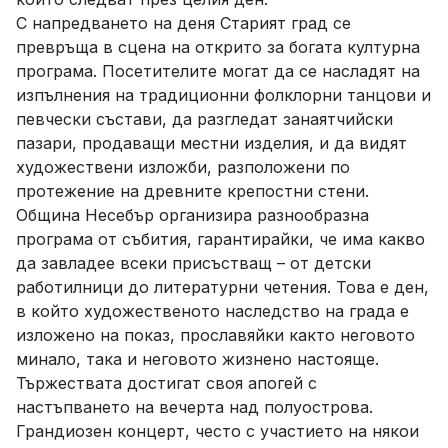
С напредването на деня Старият град се
превръща в сцена на открито за богата културна
програма. Посетителите могат да се насладят на
изпълнения на традиционни фолклорни танцови и
певчески състави, да разгледат занаятчийски
пазари, продаващи местни изделия, и да видят
художествени изложби, разположени по
протежение на древните крепостни стени.
Община Несебър организира разнообразна
програма от събития, гарантирайки, че има какво
да завладее всеки присъстващ – от детски
работилници до литературни четения. Това е ден,
в който художественото наследство на града е
изложено на показ, прославяйки както неговото
минало, така и неговото жизнено настояще.
Тържествата достигат своя апогей с
настъпването на вечерта над полуострова.
Грандиозен концерт, често с участието на някои