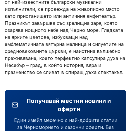
от най-известните български музикални
изпълнители, се провежда на живописно място
като пристанището или античния амфитеатър.
Празникът завършва със зрелищна заря, която
озарява нощното небе над Черно море. Гледката
на ярките цветове, избухващи над
емблематичната вятърна мелница и силуетите на
средновековните църкви, е наистина вълшебно
преживяване, което перфектно капсулира духа на
Несебър – град, в който история, вяра и
празненство се сливат в спиращ дъха спектакъл.
Получавай местни новини и
оферти
Един имейл месечно с най-добрите статии
за Черноморието и сезонни оферти. Без