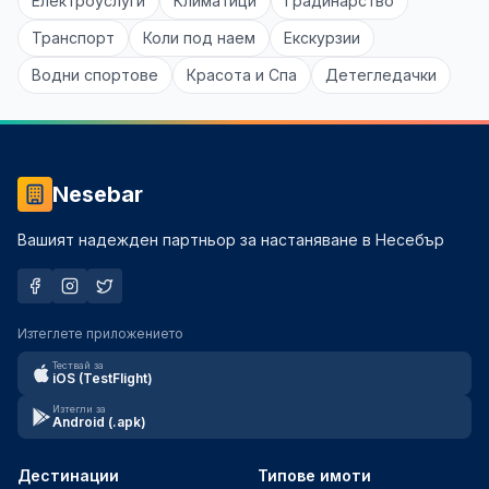
Електроуслуги
Климатици
Градинарство
Транспорт
Коли под наем
Екскурзии
Водни спортове
Красота и Спа
Детегледачки
Nesebar
Вашият надежден партньор за настаняване в Несебър
Изтеглете приложението
Тествай за
iOS (TestFlight)
Изтегли за
Android (.apk)
Дестинации
Типове имоти