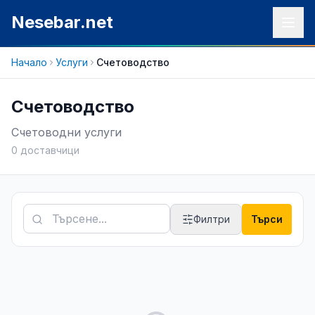
Към съдържанието
Nesebar.net
Начало
Услуги
Счетоводство
Счетоводство
Счетоводни услуги
0
доставчици
Филтри
Търси