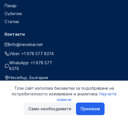
Пазар
Събития
Статии
Контакти
info@nesebar.net
Viber: +1 678 577 8374
WhatsApp: +1 678 577
8374
Несебър, България
Този сайт използва бисквитки за подобряване на
потребителското изживяване и аналитика.
Научете
повече
©
2026
Nesebar.net.
Всички права запазени.
Само необходимите
Приемам
Политика за поверителност
Условия за ползване
Cookies