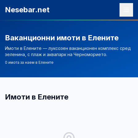
Към съдържанието
Nesebar.net
Ваканционни имоти в Елените
Имоти в Елените — луксозен ваканционен комплекс сред
зеленина, с плаж и аквапарк на Черноморието.
0 имота за наем в Елените
Имоти в Елените