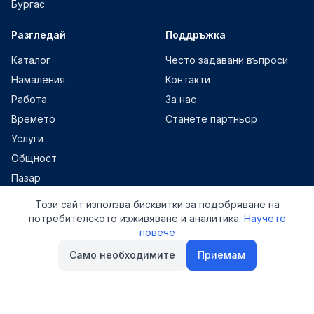
Бургас
Разгледай
Поддръжка
Каталог
Често задавани въпроси
Намаления
Контакти
Работа
За нас
Времето
Станете партньор
Услуги
Общност
Пазар
Събития
Този сайт използва бисквитки за подобряване на
Статии
потребителското изживяване и аналитика.
Научете
повече
Контакти
Само необходимите
Приемам
info@nesebar.net
Viber: +1 678 577 8374