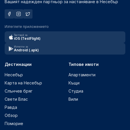
Вашият надежден партньор за настаняване в Несебър
Изтеглете приложението
Тествай за
iOS (TestFlight)
Изтегли за
Android (.apk)
Дестинации
Типове имоти
Несебър
Апартаменти
Карта на Несебър
Къщи
Слънчев бряг
Студиа
Свети Влас
Вили
Равда
Обзор
Поморие