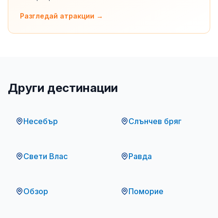
Разгледай атракции →
Други дестинации
Несебър
Слънчев бряг
Свети Влас
Равда
Обзор
Поморие