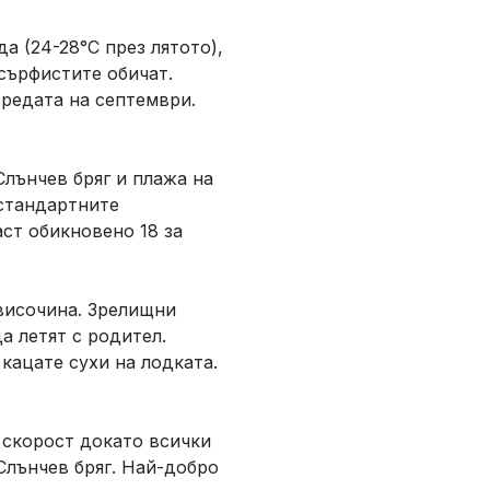
а (24-28°C през лятото),
сърфистите обичат.
средата на септември.
лънчев бряг и плажа на
 стандартните
аст обикновено 18 за
 височина. Зрелищни
а летят с родител.
 кацате сухи на лодката.
с скорост докато всички
 Слънчев бряг. Най-добро