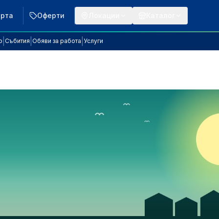
арта
Оферти
Локации
Каталог
|
|
|
р
Събития
Обяви за работа
Услуги