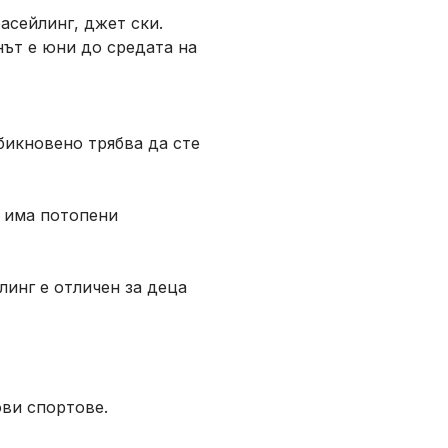
расейлинг, джет ски.
нът е юни до средата на
бикновено трябва да сте
о има потопени
инг е отличен за деца
ови спортове.