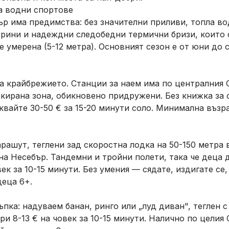
а водни спортове
р има предимства: без значителни приливи, топла вод
трини и надеждни следобедни термични бризи, които 
е умерена (5-12 метра). Основният сезон е от юни до 
 крайбрежието. Станции за наем има по централния С
ркирана зона, обикновено придружени. Без книжка за
квайте 30-50 € за 15-20 минути соло. Минимална възр
арашут, теглени зад скоростна лодка на 50-150 метра
на Несебър. Тандемни и тройни полети, така че деца д
ек за 10-15 минути. Без умения — сядате, издигате се,
деца 6+.
пка: надуваем банан, ринго или „луд диван", теглен 
ри 8-13 € на човек за 10-15 минути. Налично по целия