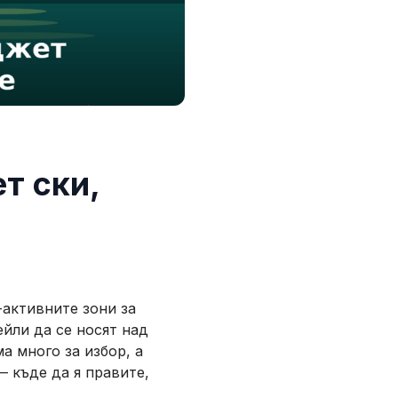
т ски,
-активните зони за
йли да се носят над
а много за избор, а
 къде да я правите,