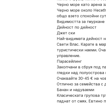
Черно море като арена з
Черно море около Несебъ
общо взето спокойни су
Видимостта за гмуркане 
Дейност по дейност
Джет ски
Най-видимата дейност на
Свети Влас. Карате в ма
туристически наеми. Оча
управление.
Парасейлинг
Закопчани в сбруя под п
гледки над полуострова 
Очаквайте 30-45 € на чов
Отлично за семейства с 
Банан и надуваеми
Класическата групова тръ
паднат от смях. Евтино п