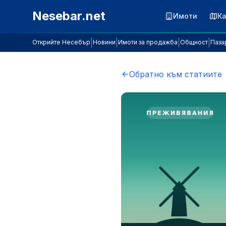
Към съдържанието
Nesebar.net
Имоти
К
|
|
|
|
Открийте Несебър
Новини
Имоти за продажба
Общност
Паза
Обратно към статиите