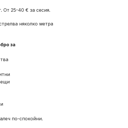
 От 25-40 € за сесия.
зстрелва няколко метра
бро за
тва
итни
аещи
ни
далеч по-спокойни.