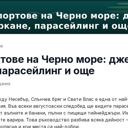
не
тове на Черно море: дже
парасейлинг и още
дания
у Несебър, Слънчев бряг и Свети Влас е една от най
ия. Във всеки августовски следобед ще видите парасе
ят вълните и банани, пълни с пищящи тийнейджъри. Им
те варира. Това ръководство разбива всяка дейност —
зопасна и кои места са най-добри.