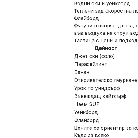
Водни ски и уейкборд
Теглени зад скоростна ло
Флайборд
Футуристичният: дъска, 
във въздуха на струи вод
Таблица с цени и подхо
Дейност
Джет ски (соло)
Парасейлинг
Банан
Откривателско гмуркане
Урок по уиндсърф
Въвеждащ кайтсърф
Наем SUP
Уейкборд
Флайборд
Цените са ориентир за ю
Къде за всяко