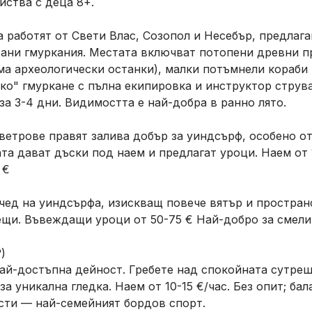
йства с деца 8+.
 работят от Свети Влас, Созопол и Несебър, предлага
ани гмуркания. Местата включват потопени древни 
ма археологически останки), малки потъмнели кораби 
о" гмуркане с пълна екипировка и инструктор струва
за 3-4 дни. Видимостта е най-добра в ранно лято.
етрове правят залива добър за уиндсърф, особено о
та дават дъски под наем и предлагат уроци. Наем от 1
 €
ед на уиндсърфа, изискващ повече вятър и простран
ещи. Въвеждащи уроци от 50-75 € Най-добро за смели
)
ай-достъпна дейност. Гребете над спокойната сутре
а уникална гледка. Наем от 10-15 €/час. Без опит; бал
сти — най-семейният бордов спорт.