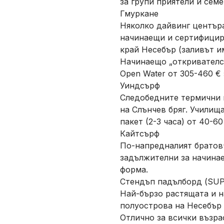
за групи приятели и семе
Гмуркане
Няколко дайвинг центъра
начинаещи и сертифицир
край Несебър (заливът и
Начинаещо „откривателск
Open Water от 305-460 € 
Уиндсърф
Следобедните термични в
на Слънчев бряг. Училища
пакет (2-3 часа) от 40-60
Кайтсърф
По-напредналият братовч
задължителни за начина
форма.
Стендъп падълборд (SUP
Най-бързо растящата и н
полуострова на Несебър з
Отлично за всички възра