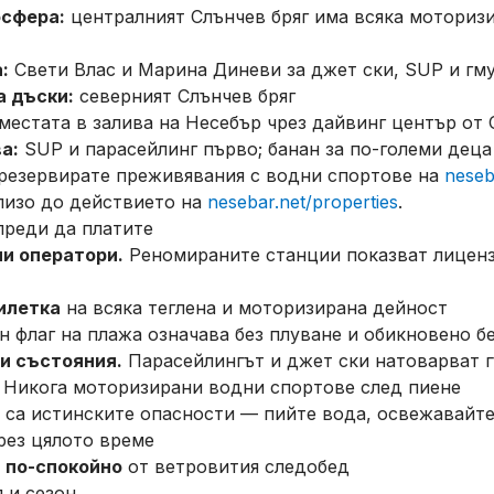
осфера:
централният Слънчев бряг има всяка моториз
:
Свети Влас и Марина Диневи за джет ски, SUP и гм
а дъски:
северният Слънчев бряг
местата в залива на Несебър чрез дайвинг център от 
а:
SUP и парасейлинг първо; банан за по-големи деца
 резервирате преживявания с водни спортове на
neseb
лизо до действието на
nesebar.net/properties
.
преди да платите
и оператори.
Реномираните станции показват лиценз
илетка
на всяка теглена и моторизирана дейност
 флаг на плажа означава без плуване и обикновено б
и състояния.
Парасейлингът и джет ски натоварват г
Никога моторизирани водни спортове след пиене
са истинските опасности — пийте вода, освежавайт
ез цялото време
и по-спокойно
от ветровития следобед
 и сезон