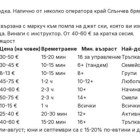
дка. Налично от няколко оператора край Слънчев бряг.
свързана с маркуч към помпа на джет ски, която ви и
а. Винаги с инструктор. От 40-60 € за кратка сесия.
дящост
Цена (на човек)
Времетраене
Мин. възраст
Най-до
30-50 €
15-20 мин
18 за управление
Тръпка
30-45 €
10-15 мин
6+ (тандем)
Семейс
8-13 €
10-15 мин
8+
Групи
45-75 €
1-2 ч
10-12+
Любоп
40-60 €
2-3 ч
10+
Начин
50-75 €
2-3 ч
14+
Смели
10-15 €
1 ч
Всички
Всички
25-40 €
20-30 мин
12+
Актив
40-60 €
15-20 мин
16+
Тръпка
ли-август; юни и септември са с 15-20% по-евтини и 