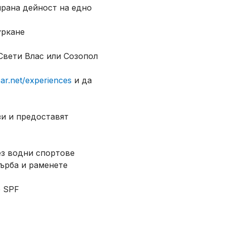
ирана дейност на едно
уркане
Свети Влас или Созопол
ar.net/experiences
и да
и и предоставят
ез водни спортове
ърба и раменете
е SPF