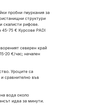
йки пробни гмуркания за
пристанищни структури
и скалисти рифове.
 45-75 € Курсове PADI
твореният северен край
5-20 €/час; начален
ство. Уроците са
 и сравнително във
шна вода около
ансът идва за минути.