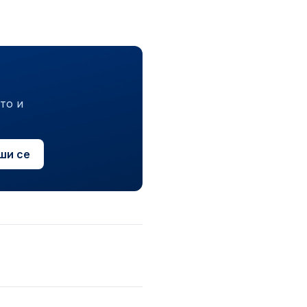
то и
ши се