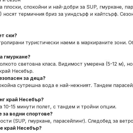
са плоски, спокойни и най-добри за SUP, гмуркане, па
0) носят термичния бриз за уиндсърф и кайтсърф. Сезо
ет ски?
тролирани туристически наеми в маркираните зони. О
за гмуркане?
олкото световна класа. Видимост умерена (5-12 м), н
край Несебър.
езопасен за деца?
койна сутрешна вода е най-нежният. Тандем парасейл
нг край Несебър?
а 10-15 минути полет, с тандем и тройни опции.
е за водни спортове?
ости (SUP, гмуркане, парасейлинг). Следобед за ветр
е край Несебър?