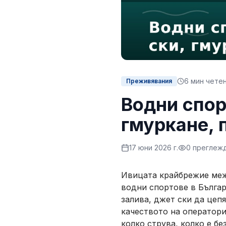
6
мин чете
Преживявания
Водни спор
гмуркане, 
17 юни 2026 г.
0
преглеж
Ивицата крайбрежие межд
водни спортове в Българ
залива, джет ски да цеп
качеството на оператори
колко струва, колко е бе