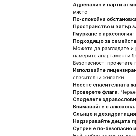
Адреналин и парти атм
място
По-спокойна обстановка
Пространство и вятър з
Гмуркане с археология:
Подходящо за семейств
Можете да разгледате и
намерите апартаменти б
Безопасност: прочетете 
Използвайте лицензиран
спасителни жилетки
Носете спасителната ж
Проверете флага.
Червен
Споделете здравословн
Внимавайте с алкохола.
Слънце и дехидратация
Надзиравайте децата
пр
Сутрин е по-безопасно 
Най-добро време от деня