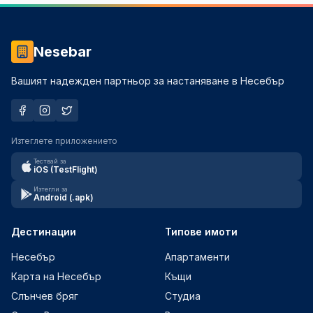
Nesebar
Вашият надежден партньор за настаняване в Несебър
Изтеглете приложението
Тествай за
iOS (TestFlight)
Изтегли за
Android (.apk)
Дестинации
Типове имоти
Несебър
Апартаменти
Карта на Несебър
Къщи
Слънчев бряг
Студиа