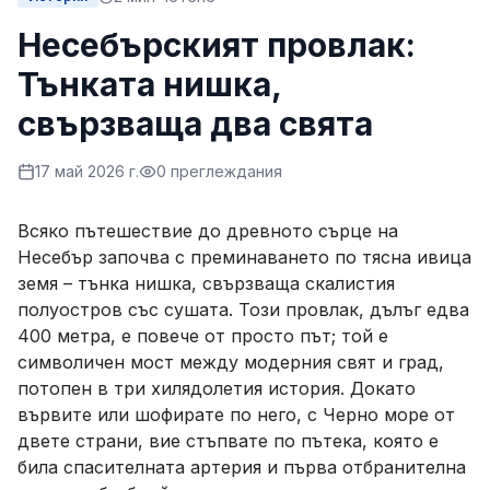
Несебърският провлак:
Тънката нишка,
свързваща два свята
17 май 2026 г.
0
преглеждания
Всяко пътешествие до древното сърце на
Несебър започва с преминаването по тясна ивица
земя – тънка нишка, свързваща скалистия
полуостров със сушата. Този провлак, дълъг едва
400 метра, е повече от просто път; той е
символичен мост между модерния свят и град,
потопен в три хилядолетия история. Докато
вървите или шофирате по него, с Черно море от
двете страни, вие стъпвате по пътека, която е
била спасителната артерия и първа отбранителна