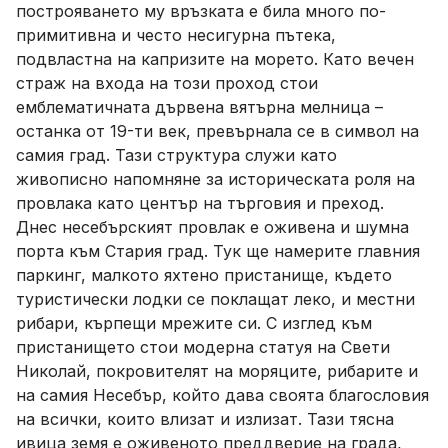
построяването му връзката е била много по-
примитивна и често несигурна пътека,
подвластна на капризите на морето. Като вечен
страж на входа на този проход стои
емблематичната дървена вятърна мелница –
останка от 19-ти век, превърнала се в символ на
самия град. Тази структура служи като
живописно напомняне за историческата роля на
провлака като център на търговия и преход.
Днес несебърският провлак е оживена и шумна
порта към Стария град. Тук ще намерите главния
паркинг, малкото яхтено пристанище, където
туристически лодки се поклащат леко, и местни
рибари, кърпещи мрежите си. С изглед към
пристанището стои модерна статуя на Свети
Николай, покровителят на моряците, рибарите и
на самия Несебър, който дава своята благословия
на всички, които влизат и излизат. Тази тясна
ивица земя е оживеното преддверие на града,