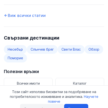
Виж всички статии
Свързани дестинации
Несебър
Слънчев бряг
Свети Влас
Обзор
Поморие
Полезни връзки
Всички имоти
Каталог
Този сайт използва бисквитки за подобряване на
потребителското изживяване и аналитика.
Научете
Имоти за продажба
повече