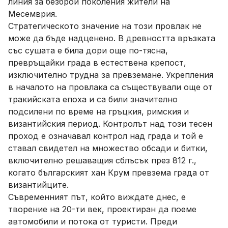
линия за безброй поколения жители на
Месемврия.
Стратегическото значение на този провлак не
може да бъде надценено. В древността връзката
със сушата е била дори още по-тясна,
превръщайки града в естествена крепост,
изключително трудна за превземане. Укрепления
в началото на провлака са съществували още от
тракийската епоха и са били значително
подсилени по време на гръцкия, римския и
византийския период. Контролът над този тесен
проход е означавал контрол над града и той е
ставал свидетел на множество обсади и битки,
включително решаващия сблъсък през 812 г.,
когато българският хан Крум превзема града от
византийците.
Съвременният път, който виждате днес, е
творение на 20-ти век, проектиран да поеме
автомобили и потока от туристи. Преди