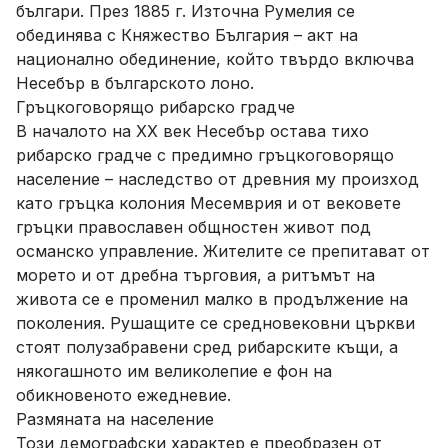
българи. През 1885 г. Източна Румелия се
обединява с Княжество България – акт на
национално обединение, който твърдо включва
Несебър в българското лоно.
Гръцкоговорящо рибарско градче
В началото на XX век Несебър остава тихо
рибарско градче с предимно гръцкоговорящо
население – наследство от древния му произход
като гръцка колония Месемврия и от вековете
гръцки православен общностен живот под
османско управление. Жителите се препитават от
морето и от дребна търговия, а ритъмът на
живота се е променил малко в продължение на
поколения. Рушащите се средновековни църкви
стоят полузабравени сред рибарските къщи, а
някогашното им великолепие е фон на
обикновеното ежедневие.
Размяната на население
Този демографски характер е преобразен от