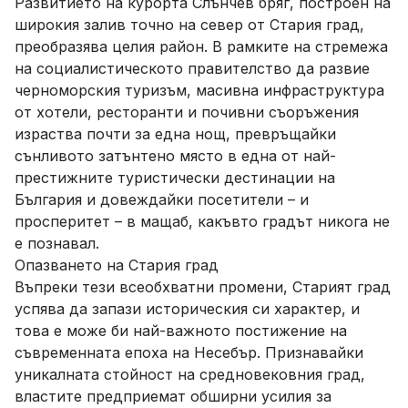
Развитието на курорта Слънчев бряг, построен на
широкия залив точно на север от Стария град,
преобразява целия район. В рамките на стремежа
на социалистическото правителство да развие
черноморския туризъм, масивна инфраструктура
от хотели, ресторанти и почивни съоръжения
израства почти за една нощ, превръщайки
сънливото затънтено място в една от най-
престижните туристически дестинации на
България и довеждайки посетители – и
просперитет – в мащаб, какъвто градът никога не
е познавал.
Опазването на Стария град
Въпреки тези всеобхватни промени, Старият град
успява да запази историческия си характер, и
това е може би най-важното постижение на
съвременната епоха на Несебър. Признавайки
уникалната стойност на средновековния град,
властите предприемат обширни усилия за