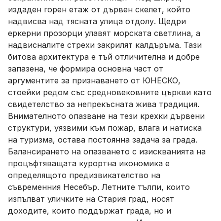
издаден горен етаж от дървен скелет, който
надвисва над тясната улица отдолу. Щедри
еркерни прозорци улавят морската светлина, а
надвисналите стрехи закрилят калдъръма. Тази
битова архитектура е тъй отличителна и добре
запазена, че формира основна част от
аргументите за признаването от ЮНЕСКО,
стоейки редом със средновековните църкви като
свидетелство за непрекъсната жива традиция.
Внимателното опазване на тези крехки дървени
структури, уязвими към пожар, влага и натиска
на туризма, остава постоянна задача за града.
Балансирането на опазването с изискванията на
процъфтяващата курортна икономика е
определящото предизвикателство на
съвременния Несебър. Летните тълпи, които
изпълват уличките на Стария град, носят
доходите, които поддържат града, но и