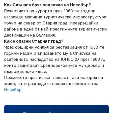
Как Слънчев бряг повлиява на Несебър?
Развитието на курорта през 1960-те години
изгражда масивна туристическа инфраструктура
точно на север от Стария град, превръщайки
района в една от най-престижните туристически
дестинации на България.
Как е опазен Старият град?
Чрез обширни усилия за реставрация от 1950-те
години насам и вписването му в Списъка на
световното наследство на ЮНЕСКО през 1983 г.,
които защитават средновековните му църкви и
възрожденски къщи.
Преминете през всяка глава от тази история на
живо, като разгледате нашия пътеводител за
Несебър
.