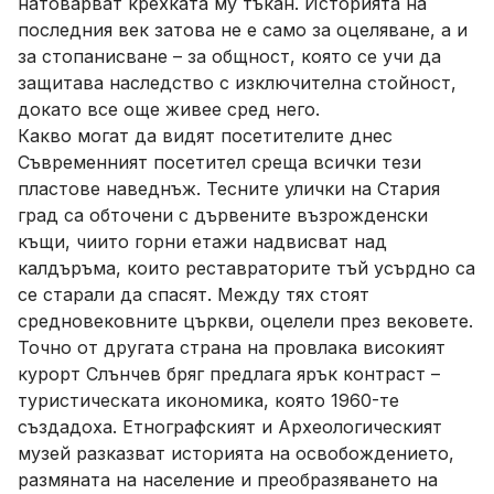
натоварват крехката му тъкан. Историята на
последния век затова не е само за оцеляване, а и
за стопанисване – за общност, която се учи да
защитава наследство с изключителна стойност,
докато все още живее сред него.
Какво могат да видят посетителите днес
Съвременният посетител среща всички тези
пластове наведнъж. Тесните улички на Стария
град са обточени с дървените възрожденски
къщи, чиито горни етажи надвисват над
калдъръма, които реставраторите тъй усърдно са
се старали да спасят. Между тях стоят
средновековните църкви, оцелели през вековете.
Точно от другата страна на провлака високият
курорт Слънчев бряг предлага ярък контраст –
туристическата икономика, която 1960-те
създадоха. Етнографският и Археологическият
музей разказват историята на освобождението,
размяната на население и преобразяването на