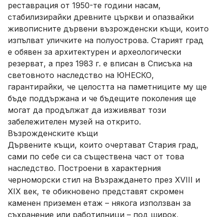
реставрация от 1950-те години насам,
стабилизирайки древните църкви и опазвайки
живописните дървени възрожденски къщи, които
изпълват уличките на полуострова. Старият град
е обявен за архитектурен и археологически
резерват, а през 1983 г. е вписан в Списъка на
световното наследство на ЮНЕСКО,
гарантирайки, че целостта на паметниците му ще
бъде поддържана и че бъдещите поколения ще
могат да продължат да изживяват този
забележителен музей на открито.
Възрожденските къщи
Дървените къщи, които очертават Стария град,
сами по себе си са съществена част от това
наследство. Построени в характерния
черноморски стил на Възраждането през XVIII и
XIX век, те обикновено представят скромен
каменен приземен етаж – някога използван за
съхранение или работилници – под широк,