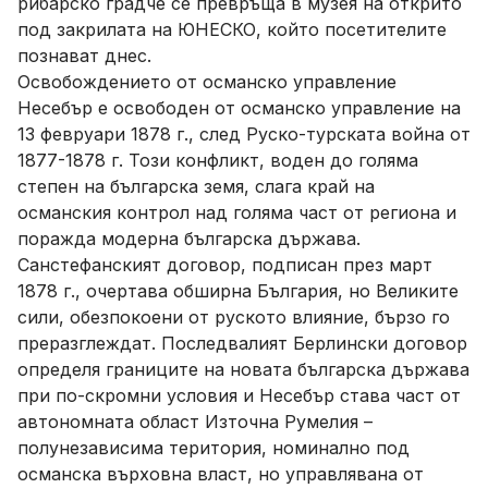
рибарско градче се превръща в музея на открито
под закрилата на ЮНЕСКО, който посетителите
познават днес.
Освобождението от османско управление
Несебър е освободен от османско управление на
13 февруари 1878 г., след Руско-турската война от
1877-1878 г. Този конфликт, воден до голяма
степен на българска земя, слага край на
османския контрол над голяма част от региона и
поражда модерна българска държава.
Санстефанският договор, подписан през март
1878 г., очертава обширна България, но Великите
сили, обезпокоени от руското влияние, бързо го
преразглеждат. Последвалият Берлински договор
определя границите на новата българска държава
при по-скромни условия и Несебър става част от
автономната област Източна Румелия –
полунезависима територия, номинално под
османска върховна власт, но управлявана от