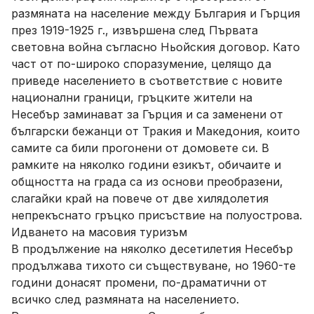
размяната на население между България и Гърция
през 1919-1925 г., извършена след Първата
световна война съгласно Ньойския договор. Като
част от по-широко споразумение, целящо да
приведе населението в съответствие с новите
национални граници, гръцките жители на
Несебър заминават за Гърция и са заменени от
български бежанци от Тракия и Македония, които
самите са били прогонени от домовете си. В
рамките на няколко години езикът, обичаите и
общността на града са из основи преобразени,
слагайки край на повече от две хилядолетия
непрекъснато гръцко присъствие на полуострова.
Идването на масовия туризъм
В продължение на няколко десетилетия Несебър
продължава тихото си съществуване, но 1960-те
години донасят промени, по-драматични от
всичко след размяната на населението.