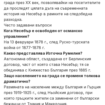
града през XX век, позволявайки на посетителите
да проследят цялата дъга на съвременната
история на Несебър в рамките на следобедна
разходка.
Често задавани въпроси
Кога Несебър е освободен от османско
управление?
На 13 февруари 1878 г., след Руско-турската
война от 1877-1878 г.
Какво представлява Източна Румелия?
Автономна област, създадена от Берлинския
договор, част от която става Несебър; тя се
обединява с Княжество България през 1885 г.
Защо населението на града се променя толкова
драматично?
Размяната на население между България и Гърция
през 1919-1925 г., след Ньойския договор, при
която гръцките жители са заменени от български
бежанци от Тракия и Македония.