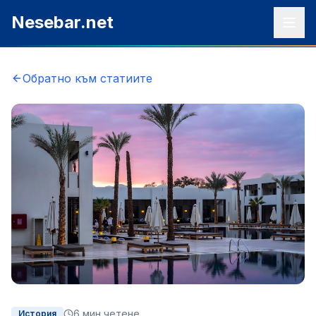
Към съдържанието
Nesebar.net
Обратно към статиите
6
мин четене
История