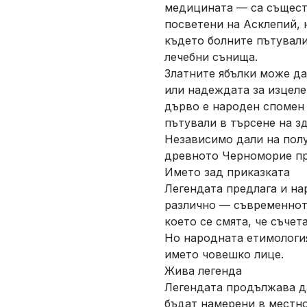
медицината — са същест
посветени на Асклепий,
където болните пътували
лечебни сънища.
Златните ябълки може да
или надеждата за изцеле
дърво е народен спомен 
пътували в търсене на з
Независимо дали на пол
древното Черноморие пр
Името зад приказката
Легендата предлага и на
различно — съвременното
което се смята, че съче
Но народната етимология
името човешко лице.
Жива легенда
Легендата продължава да
бъдат намерени в местно