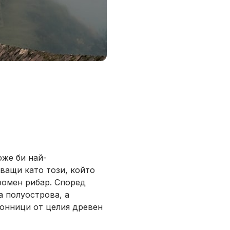
оже би най-
тващи като този, който
ромен рибар. Според
а полуострова, а
онници от целия древен