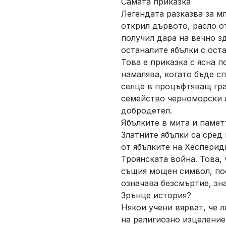
Самата приказка
Легендата разказва за м
открил дървото, расло от
получил дара на вечно зд
останалите ябълки с ост
Това е приказка с ясна п
намалява, когато бъде с
селце в процъфтяващ гр
семейство черноморски л
добродетел.
Ябълките в мита и памет
Златните ябълки са сред
от ябълките на Хеспериди
Троянската война. Това,
същия мощен символ, по
означава безсмъртие, зн
Зрънце история?
Някои учени вярват, че 
на религиозно изцеление