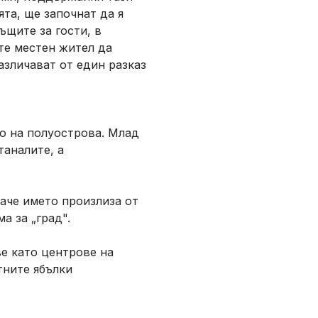
та, ще започнат да я
ъщите за гости, в
те местен жител да
азличават от един разказ
ло на полуострова. Млад
таналите, а
баче името произлиза от
а за „град".
ве като центрове на
тните ябълки