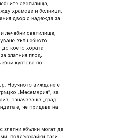
чебните светилища,
ежду храмове и болници,
ения двор с надежда за
зи лечебни светилища,
лкуване вълшебното
 до което хората
за златния плод.
чебни култове по
ър. Научното виждане е
гръцко „Месемврия", за
риа
, означаваща „град".
ндата е, че придава на
 златни ябълки могат да
рми, поддържайки тази