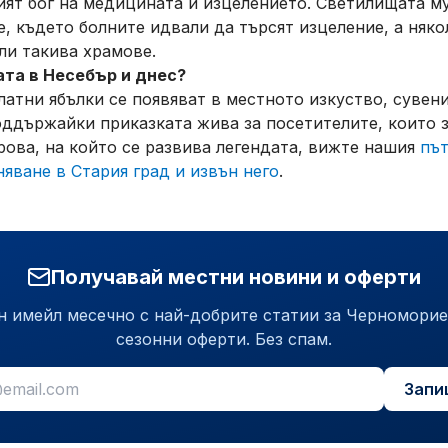
ият бог на медицината и изцелението. Светилищата м
е, където болните идвали да търсят изцеление, а няк
ли такива храмове.
ата в Несебър и днес?
златни ябълки се появяват в местното изкуство, сувен
оддържайки приказката жива за посетителите, които з
рова, на който се развива легендата, вижте нашия
път
няване в Стария град и извън него
.
Получавай местни новини и оферти
н имейл месечно с най-добрите статии за Черноморие
сезонни оферти. Без спам.
Запи