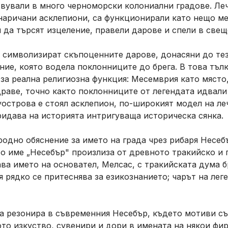
вували в много черноморски колониални градове. Ле
 наричани
асклепиони
, са функционирали като нещо м
 да търсят изцеление, правели дарове и спели в свещ
 символизират скъпоценните дарове, донасяни до те
ние, която водела поклонниците до брега. В това тъ
за реална религиозна функция: Месемврия като място,
драве, точно както поклонниците от легендата идвали 
уострова е стоял
асклепион
, по-широкият модел на ле
идава на историята интригуваща историческа сянка.
родно обяснение за името на града чрез рибаря Несеб
 име „Несебър" произлиза от древното тракийско и 
тава името на основател, Мелсас, с тракийската дума
б
 рядко се притеснява за езикознанието; чарът на леге
 резонира в съвременния Несебър, където мотиви със
то изкуство, сувенири и дори в имената на някои фи