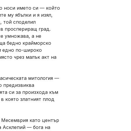
но носи името си — който
те му ябълки и я изял,
и, той споделил
 в проспериращ град.
се умножава, а не
ъща бедно крайморско
м едно по-широко
ясто чрез малък акт на
ласическата митология —
то предизвиква
ята си за произхода към
в която златният плод
а Месемврия като център
а Асклепий — бога на