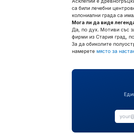
Асклепий е древногръцк
са били лечебни центров
колониални града са има
Мога ли да видя легенд
Да, по дух. Мотиви със 
фирми из Стария град, п
За да обиколите полуост
намерете
място за наста
Еди