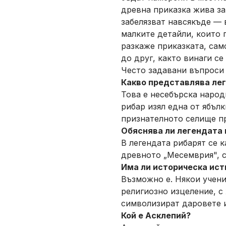
древна приказка жива за
забелязват навсякъде — 
малките детайли, които 
разкаже приказката, само
до друг, както винаги се
Често задавани въпроси
Какво представлява лег
Това е несебърска народ
рибар изял една от ябъл
признателното селище пр
Обяснява ли легендата 
В легендата рибарят се 
древното „Месемврия", с
Има ли историческа ист
Възможно е. Някои учени
религиозно изцеление, с
символизират даровете и
Кой е Асклепий?