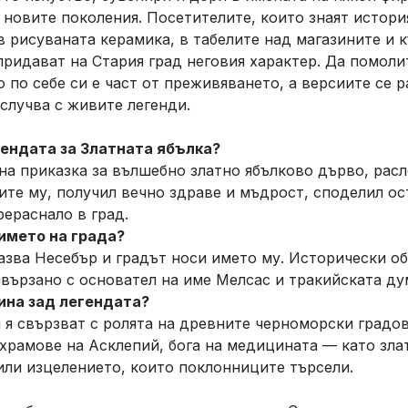
 новите поколения. Посетителите, които знаят история
в рисуваната керамика, в табелите над магазините и к
придават на Стария град неговия характер. Да помоли
 по себе си е част от преживяването, а версиите се р
 случва с живите легенди.
ендата за Златната ябълка?
на приказка за вълшебно златно ябълково дърво, рас
ките му, получил вечно здраве и мъдрост, споделил ос
ераснало в град.
името на града?
казва Несебър и градът носи името му. Исторически о
вързано с основател на име Мелсас и тракийската дум
ина зад легендата?
 я свързват с ролята на древните черноморски градо
 храмове на Асклепий, бога на медицината — като зла
ли изцелението, които поклонниците търсели.