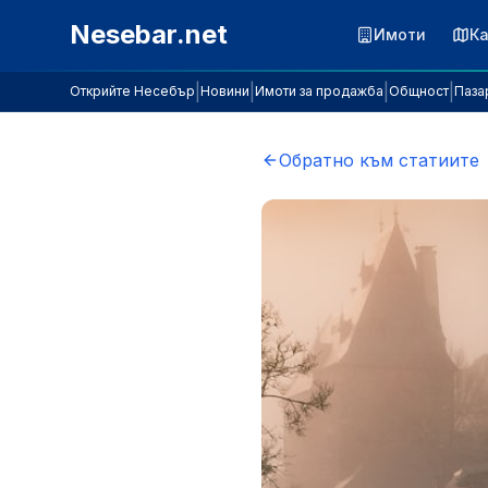
Към съдържанието
Nesebar.net
Имоти
К
|
|
|
|
Открийте Несебър
Новини
Имоти за продажба
Общност
Паза
Обратно към статиите