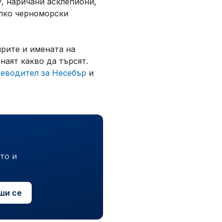
у, наричани
асклепиони
,
олко черноморски
ирите и имената на
наят какво да търсят.
еводител за Несебър
и
то и
ши се