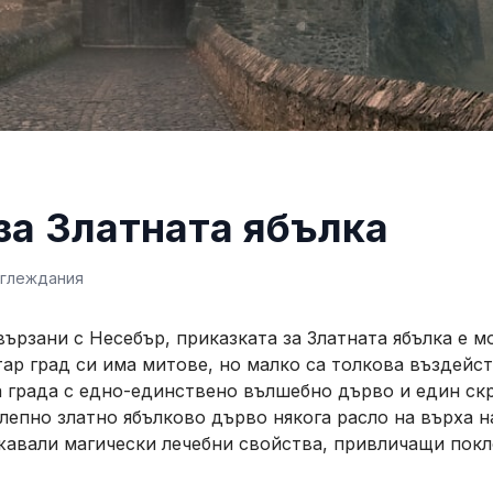
за Златната ябълка
глеждания
вързани с Несебър, приказката за Златната ябълка е м
тар град си има митове, но малко са толкова въздейс
а града с едно-единствено вълшебно дърво и един ск
лепно златно ябълково дърво някога расло на върха н
жавали магически лечебни свойства, привличащи покл