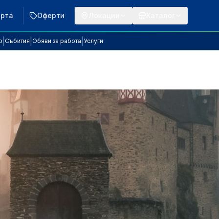
арта
Оферти
Локации
Каталог
|
|
|
р
Събития
Обяви за работа
Услуги