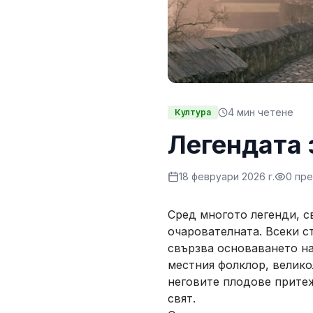
4
мин четене
Култура
Легендата 
18 февруари 2026 г.
0
пре
Сред многото легенди, с
очарователната. Всеки с
свързва основаването н
местния фолклор, велико
неговите плодове прите
свят.