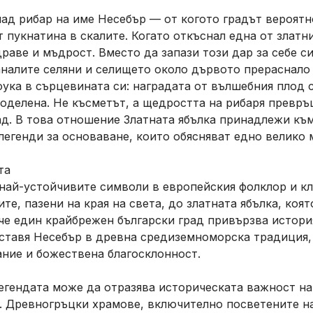
лад рибар на име Несебър — от когото градът вероят
 пукнатина в скалите. Когато откъснал една от златни
раве и мъдрост. Вместо да запази този дар за себе с
аналите селяни и селището около дървото прераснало
оука в сърцевината си: наградата от вълшебния плод 
поделена. Не късметът, а щедростта на рибаря превр
ад. В това отношение Златната ябълка принадлежи къ
егенди за основаване, които обясняват едно велико м
та
 най-устойчивите символи в европейския фолклор и к
те, пазени на края на света, до златната ябълка, коя
 че един крайбрежен български град привързва истори
ставя Несебър в древна средиземноморска традиция, 
ание и божествена благосклонност.
легендата може да отразява историческата важност н
. Древногръцки храмове, включително посветените н