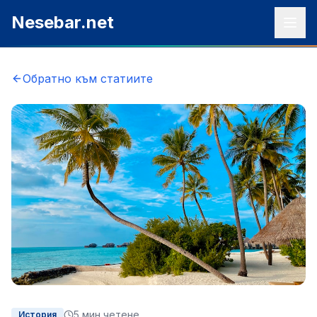
Към съдържанието
Nesebar.net
Обратно към статиите
5
мин четене
История