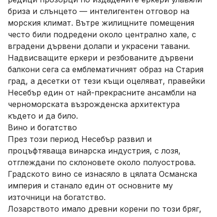
бриза и слънцето — интелигентен отговор на
морския климат. Вътре жилищните помещения
често били подредени около централно хале, с
вградени дървени долапи и украсени тавани.
Надвисващите еркери и резбованите дървени
балкони сега са емблематичният образ на Стария
град, а десетки от тези къщи оцеляват, правейки
Несебър един от най-прекрасните ансамбли на
черноморската възрожденска архитектура
където и да било.
Вино и богатство
През този период Несебър развил и
процъфтяваща винарска индустрия, с лозя,
отглеждани по склоновете около полуострова.
Градското вино се изнасяло в цялата Османска
империя и станало един от основните му
източници на богатство.
Лозарството имало древни корени по този бряг,