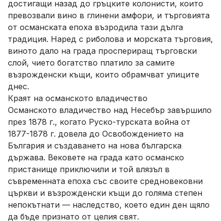
достигащи назад до гръцките колонисти, които
превозвали вино в глинени амфори, и търговията
от османската епоха възродила тази дълга
традиция. Наред с риболова и морската търговия,
виното дало на града проспериращ търговски
слой, чието богатство платило за самите
възрожденски къщи, които обрамчват улиците
днес.
Краят на османското владичество
Османското владичество над Несебър завършило
през 1878 г., когато Руско-турската война от
1877-1878 г. довела до Освобождението на
България и създаването на нова българска
държава. Вековете на града като османско
пристанище приключили и той влязъл в
съвременната епоха със своите средновековни
църкви и възрожденски къщи до голяма степен
непокътнати — наследство, което един ден щяло
да бъде признато от целия свят.