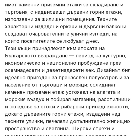
имат каменни приземни етажи за складиране и
търговия, с надвисващи дървени горни етажи,
използвани за жилищни помещения. Техните
характерни издадени еркери и дървени балкони
създават очарователните улични изгледи, на
които посетителите се любуват днес.
Тези къщи принадлежат към епохата на
Българското възраждане — период на културно,
икономическо и национално пробуждане през
осемнадесети и деветнадесети век. Дизайнът бил
идеално пригоден за пренаселен полуостров и за
население от търговци и моряци: солидният
каменен приземен етаж устоявал на влагата и
морския въздух и побирал магазини, работилници
и складове за стоки и рибарски принадлежности,
докато дървените горни етажи, издадени над
тесните улички, печелели допълнително жилищно
пространство и светлина. Широки стрехи и
редици прозорци по издадените еркери улавяли