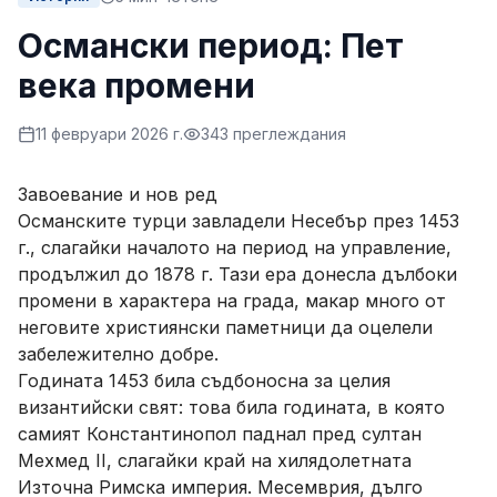
Османски период: Пет
века промени
11 февруари 2026 г.
343
преглеждания
Завоевание и нов ред
Османските турци завладели Несебър през 1453
г., слагайки началото на период на управление,
продължил до 1878 г. Тази ера донесла дълбоки
промени в характера на града, макар много от
неговите християнски паметници да оцелели
забележително добре.
Годината 1453 била съдбоносна за целия
византийски свят: това била годината, в която
самият Константинопол паднал пред султан
Мехмед II, слагайки край на хилядолетната
Източна Римска империя. Месемврия, дълго