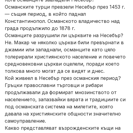
Османските турци превзели Несебър през 1453 г.
— същия период, в който паднал
Константинопол. Османското владичество над
града продължило до 1878 г.
Османците разрушили ли църквите на Несебър?
Не. Макар че няколко църкви били превърнати в
джамии или западнали, османците като цяло
толерирали християнското население и повечето
средновековни църкви оцелели, поради което
толкова много могат да се видят и днес.
Кой живеел в Несебър през османския период?
Гръцки православни търговци и рибари
продължавали да формират мнозинството от
населението, запазвайки вярата и традициите си
под османската система на милетите, която
давала на християнските общности значително
самоуправление.
Какво представляват възрожденските къщи на