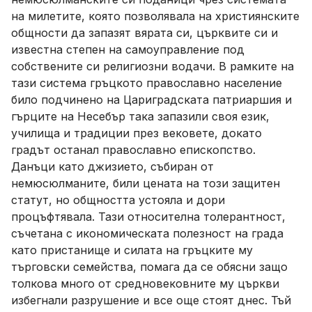
на милетите, която позволявала на християнските
общности да запазят вярата си, църквите си и
известна степен на самоуправление под
собствените си религиозни водачи. В рамките на
тази система гръцкото православно население
било подчинено на Цариградската патриаршия и
гърците на Несебър така запазили своя език,
училища и традиции през вековете, докато
градът останал православно епископство.
Данъци като джизието, събиран от
немюсюлманите, били цената на този защитен
статут, но общността устояла и дори
процъфтявала. Тази относителна толерантност,
съчетана с икономическата полезност на града
като пристанище и силата на гръцките му
търговски семейства, помага да се обясни защо
толкова много от средновековните му църкви
избегнали разрушение и все още стоят днес. Тъй