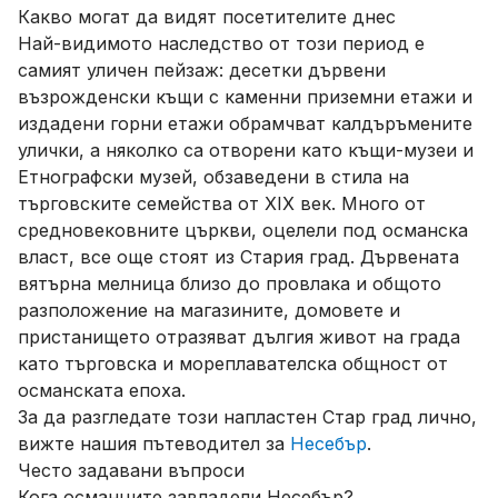
Какво могат да видят посетителите днес
Най-видимото наследство от този период е
самият уличен пейзаж: десетки дървени
възрожденски къщи с каменни приземни етажи и
издадени горни етажи обрамчват калдъръмените
улички, а няколко са отворени като къщи-музеи и
Етнографски музей, обзаведени в стила на
търговските семейства от XIX век. Много от
средновековните църкви, оцелели под османска
власт, все още стоят из Стария град. Дървената
вятърна мелница близо до провлака и общото
разположение на магазините, домовете и
пристанището отразяват дългия живот на града
като търговска и мореплавателска общност от
османската епоха.
За да разгледате този напластен Стар град лично,
вижте нашия пътеводител за
Несебър
.
Често задавани въпроси
Кога османците завладели Несебър?