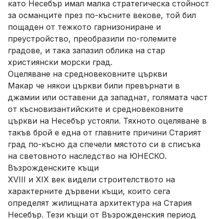
като Несебър имал малка стратегическа стойност
за османците през по-късните векове, той бил
пощаден от тежкото гарнизониране и
преустройство, преобразили по-големите
градове, и така запазил облика на стар
християнски морски град.
Оцеляване на средновековните църкви
Макар че някои църкви били превърнати в
джамии или оставени да западнат, голямата част
от късновизантийските и средновековните
църкви на Несебър устояли. Тяхното оцеляване в
такъв брой е една от главните причини Старият
град по-късно да спечели мястото си в списъка
на световното наследство на ЮНЕСКО.
Възрожденските къщи
XVIII и XIX век видели строителството на
характерните дървени къщи, които сега
определят жилищната архитектура на Стария
Несебър. Тези къщи от Възрожденския период