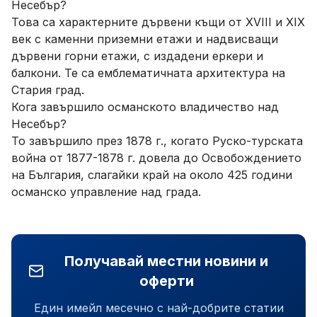
Несебър?
Това са характерните дървени къщи от XVIII и XIX
век с каменни приземни етажи и надвисващи
дървени горни етажи, с издадени еркери и
балкони. Те са емблематичната архитектура на
Стария град.
Кога завършило османското владичество над
Несебър?
То завършило през 1878 г., когато Руско-турската
война от 1877-1878 г. довела до Освобождението
на България, слагайки край на около 425 години
османско управление над града.
Получавай местни новини и
оферти
Един имейл месечно с най-добрите статии