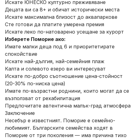
Искате ЮНЕСКО културно преживяване
Децата ви са 8+ и обичат исторически места
Искате максимална близост до аквапаркове
Сте готови да платите умерена премия
Искате леко по-натоварено усещане за курорт
Изберете Поморие ако:
Имате малки деца под 6 и приоритетирате
спокойствие
Искате най-дългия, най-семейния плаж
Калта и солевото езеро ви интересуват
Искате по-добро съотношение цена-стойност
(20-30% по-ниска цена)
Имате по-възрастни роднини, които могат да се
възползват от рехабилитация
Предпочитате автентична малък-град атмосфера
Заключение
Несебър е известният. Поморие е семейно-
любимият. Българските семейства ходят в
Поморие от три поколения — има причина тихо