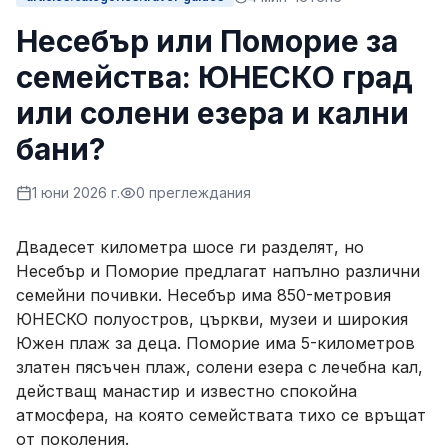
Несебър или Поморие за
семейства: ЮНЕСКО град
или солени езера и кални
бани?
1 юни 2026 г.
0
преглеждания
Двадесет километра шосе ги разделят, но
Несебър и Поморие предлагат напълно различни
семейни почивки. Несебър има 850-метровия
ЮНЕСКО полуостров, църкви, музеи и широкия
Южен плаж за деца. Поморие има 5-километров
златен пясъчен плаж, солени езера с лечебна кал,
действащ манастир и известно спокойна
атмосфера, на която семействата тихо се връщат
от поколения.