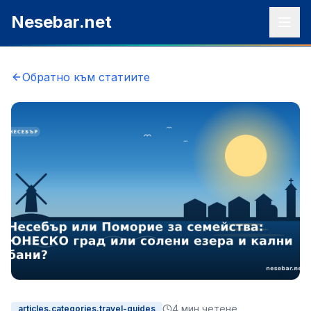
Към съдържанието
Nesebar.net
Обратно към статиите
4
мин четене
articles.categories.travel-guides