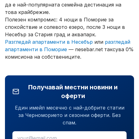
да е най-популярната семейна дестинация на
това крайбрежие.
Полезен компромис: 4 нощи в Поморие за
спокойствие и солевото езеро, после 3 нощи в
Несебър за Стария град и аквапарк.
Разгледай апартаменти в Несебър
или
разгледай
апартаменти в Поморие
— nesebar.net таксува 0%
комисиона на собствениците.
Получавай местни новини и
оферти
Един имейл месечно с най-добрите статии
за Черноморието и сезонни оферти. Без
спам.