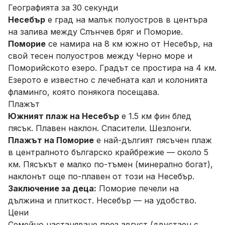
Географията за 30 секунди
Несебър
е град на малък полуостров в центъра
на залива между Слънчев бряг и Поморие.
Поморие
се намира на 8 км южно от Несебър, на
свой тесен полуостров между Черно море и
Поморийското езеро. Градът се простира на 4 км.
Езерото е известно с лечебната кал и колонията
фламинго, която понякога посещава.
Плажът
Южният плаж на Несебър
е 1.5 км фин блед
пясък. Плавен наклон. Спасители. Шезлонги.
Плажът на Поморие
е най-дългият пясъчен плаж
в централното българско крайбрежие — около 5
км. Пясъкът е малко по-тъмен (минерално богат),
наклонът още по-плавен от този на Несебър.
Заключение за деца:
Поморие печели на
дължина и плиткост. Несебър — на удобство.
Цени
Семейно настаняване през август (двустаен с