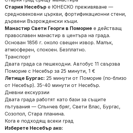
Стария Несебър
е ЮНЕСКО преживяване —
средновековни църкви, фортификационни стени,
дървени Възрожденски къщи.
Манастир Свети Георги в Поморие
е действащ
православен манастир в центъра на града.
Основан 1856 г. около свещен извор. Малък,
атмосферен, спокоен. Безплатно.
Транспорт
Двата града са пешеходни. Автобус 11 свързва
Поморие с Несебър за 25 минути, 1 €
Летище Бургас:
25 минути от Поморие (по-близо
от Несебър). 35-40 минути от Несебър.
Дневни екскурзии
Двата града работят като бази за същите
пътувания — Слънчев бряг, Свети Влас, Бургас,
Созопол, Стара планина.
Кога е подходящ всеки град
Изберете Несебър ако: