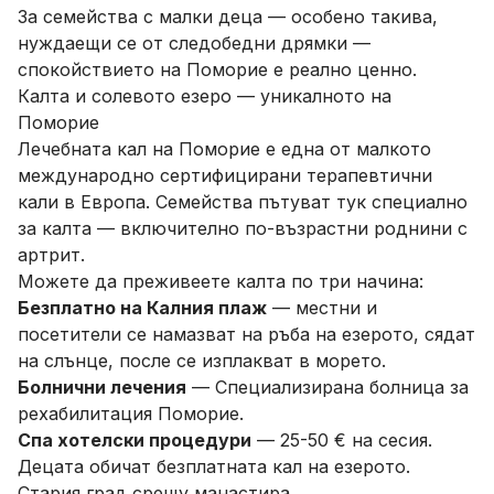
За семейства с малки деца — особено такива,
нуждаещи се от следобедни дрямки —
спокойствието на Поморие е реално ценно.
Калта и солевото езеро — уникалното на
Поморие
Лечебната кал на Поморие е една от малкото
международно сертифицирани терапевтични
кали в Европа. Семейства пътуват тук специално
за калта — включително по-възрастни роднини с
артрит.
Можете да преживеете калта по три начина:
Безплатно на Калния плаж
— местни и
посетители се намазват на ръба на езерото, сядат
на слънце, после се изплакват в морето.
Болнични лечения
— Специализирана болница за
рехабилитация Поморие.
Спа хотелски процедури
— 25-50 € на сесия.
Децата обичат безплатната кал на езерото.
Стария град срещу манастира