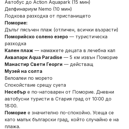
Автобус до Action Aquapark (15 мин)
Делфинариум Nemo (10 мин)
Лодкова разходка от пристанището
Поморие:
Дълъг пясъчен плаж (отличен, всички възрасти)
Поморийско солено езеро
— туристическа
разходка
Кален плаж
— намажете децата в лечебна кал
Аквапарк Aqua Paradise
— 5 км извън Поморие
Манастир Свети Георги
— действащ
Музей на солта
Велоалеи по морето
Спокойствие срещу суета
Несебър
е по-натоварен от Поморие. Дневни
автобусни туристи в Стария град от 10:00 до
18:00.
Поморие
е значително по-спокойно. Усеща се
като малък български град, който случайно е на
плажа.