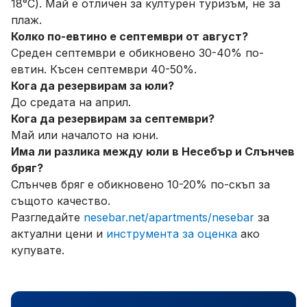
18°C). Май е отличен за културен туризъм, не за
плаж.
Колко по-евтино е септември от август?
Среден септември е обикновено 30-40% по-
евтин. Късен септември 40-50%.
Кога да резервирам за юли?
До средата на април.
Кога да резервирам за септември?
Май или началото на юни.
Има ли разлика между юли в Несебър и Слънчев
бряг?
Слънчев бряг е обикновено 10-20% по-скъп за
същото качество.
Разгледайте
nesebar.net/apartments/nesebar
за
актуални цени и
инструмента за оценка
ако
купувате.