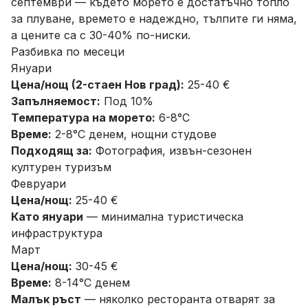
септември — където морето е достатъчно топло
за плуване, времето е надеждно, тълпите ги няма,
а цените са с 30-40% по-ниски.
Разбивка по месеци
Януари
Цена/нощ (2-стаен Нов град):
25-40 €
Запълняемост:
Под 10%
Температура на морето:
6-8°C
Време:
2-8°C денем, нощни студове
Подходящ за:
Фотография, извън-сезонен
културен туризъм
Февруари
Цена/нощ:
25-40 €
Като януари
— минимална туристическа
инфраструктура
Март
Цена/нощ:
30-45 €
Време:
8-14°C денем
Малък ръст
— няколко ресторанта отварят за