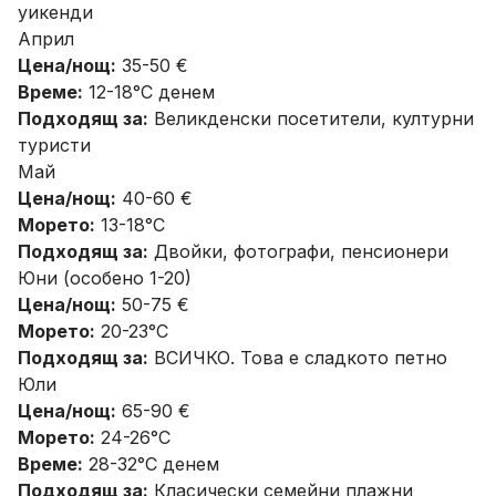
уикенди
Април
Цена/нощ:
35-50 €
Време:
12-18°C денем
Подходящ за:
Великденски посетители, културни
туристи
Май
Цена/нощ:
40-60 €
Морето:
13-18°C
Подходящ за:
Двойки, фотографи, пенсионери
Юни (особено 1-20)
Цена/нощ:
50-75 €
Морето:
20-23°C
Подходящ за:
ВСИЧКО. Това е сладкото петно
Юли
Цена/нощ:
65-90 €
Морето:
24-26°C
Време:
28-32°C денем
Подходящ за:
Класически семейни плажни