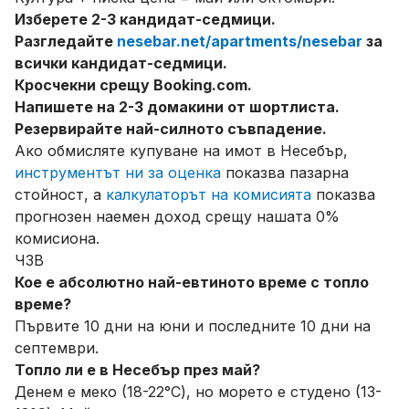
Изберете 2-3 кандидат-седмици.
Разгледайте
nesebar.net/apartments/nesebar
за
всички кандидат-седмици.
Кросчекни срещу Booking.com.
Напишете на 2-3 домакини от шортлиста.
Резервирайте най-силното съвпадение.
Ако обмисляте купуване на имот в Несебър,
инструментът ни за оценка
показва пазарна
стойност, а
калкулаторът на комисията
показва
прогнозен наемен доход срещу нашата 0%
комисиона.
ЧЗВ
Кое е абсолютно най-евтиното време с топло
време?
Първите 10 дни на юни и последните 10 дни на
септември.
Топло ли е в Несебър през май?
Денем е меко (18-22°C), но морето е студено (13-