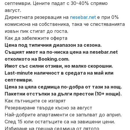
септември. Цените падат с 30-40% спрямо
август.
Директната резервация на
nesebar.net
е при 0%
комисиона на собственика, така че спестяванията
извън пик стигат до госта.
Как да забележите оферта
Цена под типичния диапазон за сезона.
Същият имот на по-ниска цена на nesebar.net
отколкото на Booking.com.
Имот със силни отзиви, но малко скорошни.
Last-minute наличност в средата на май или
септември.
Цена за цяла седмица по-добра от тази за нощ.
Пакетни отстъпки за дълги престои (10+ нощи).
Как пътниците се изгарят
Резервиране твърде късно за август
Най-добрите апартаменти се запълват до април.
След 15 юли остатъците са на завишени цени.
Избиране на грешна седмица от лятото