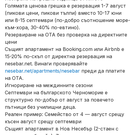
Голямата ценова грешка е резервация 1-7 август
(пикови цени, пикови тълпи) вместо 10-17 юни
или 8-15 септември (по-добро съотношение море-
към-хора, 30-40% по-евтино).
Резервиране на OTA без проверка на директните
цени
Същият апартамент на Booking.com или Airbnb е
15-20% по-скъп от директна резервация на
nesebar.net. Винаги проверявайте
nesebar.net/apartments/nesebar
преди да платите
на OTA.
Игнориране на междинните сезони
Септември на българското Черноморие е
структурно по-добър от август за повечето
пътници без училищни деца.
Реален пример: Семейство от 4 — август срещу
късен август срещу септември
Същият апартамент в Нов Несебър (2-стаен с