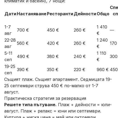
климатик и басейн), 7 нощи:
Спе
Дати
Настаняване
Ресторанти
Дейности
Общо
сп
1-7
1 410
700 €
450 €
260 €
—
авг
€
22-28
1 240
560 €
420 €
260 €
170
авг
€
5-11
1 110
490 €
380 €
240 €
300
сеп
€
19-25
390 €
350 €
220 €
960 €
450
сеп
Същият плаж. Същият апартамент. Седмицата 19-
25 септември струва 450 € по-малко от 1-7
август.
Практическа стратегия за резервация
Решете типа пътуване.
Плаж + дейности = юли-
август. Плаж + релакс = юни или септември.
Култура + ниска цена = май или октомври.