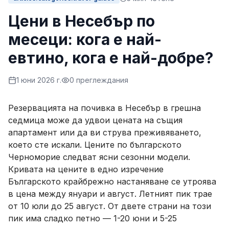
Цени в Несебър по
месеци: кога е най-
евтино, кога е най-добре?
1 юни 2026 г.
0
преглеждания
Резервацията на почивка в Несебър в грешна
седмица може да удвои цената на същия
апартамент или да ви струва преживяването,
което сте искали. Цените по българското
Черноморие следват ясни сезонни модели.
Кривата на цените в едно изречение
Българското крайбрежно настаняване се утроява
в цена между януари и август. Летният пик трае
от 10 юли до 25 август. От двете страни на този
пик има сладко петно — 1-20 юни и 5-25