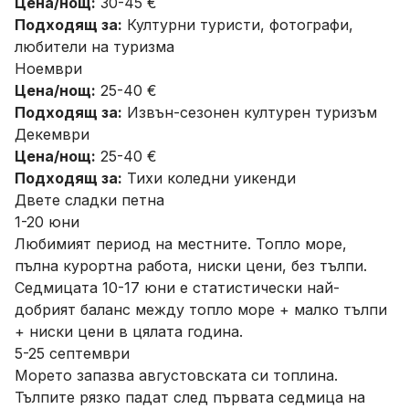
Цена/нощ:
30-45 €
Подходящ за:
Културни туристи, фотографи,
любители на туризма
Ноември
Цена/нощ:
25-40 €
Подходящ за:
Извън-сезонен културен туризъм
Декември
Цена/нощ:
25-40 €
Подходящ за:
Тихи коледни уикенди
Двете сладки петна
1-20 юни
Любимият период на местните. Топло море,
пълна курортна работа, ниски цени, без тълпи.
Седмицата 10-17 юни е статистически най-
добрият баланс между топло море + малко тълпи
+ ниски цени в цялата година.
5-25 септември
Морето запазва августовската си топлина.
Тълпите рязко падат след първата седмица на