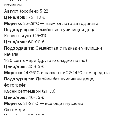
почивки
Август (особено 5-22)
Цена/нощ:
75-110 €
Морето:
25-28°C — най-топлото за годината
Подходящ за:
Семейства с училищни деца
Късен август (25-31)
Цена/нощ:
60-90 €
Подходящ за:
Семейства с гъвкави училищни
начала
1-20 септември (другото сладко петно)
Цена/нощ:
45-65 €
Морето:
24-26°C в началото; 22-24°C към средата
Подходящ за:
Двойки без училищни деца,
фотографи
Късен септември (21-30)
Цена/нощ:
40-55 €
Морето:
21-23°C — все още плуваемо
Октомври