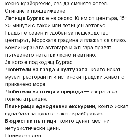
южно крайбрежие, без да сменяте хотел.
Стигане и придвижване
Летище Бургас
е на около 10 км от центъра, 15-
20 минути с такси или летищен автобус.
Градът е равен и удобен за пешеходство;
центърът, Морската градина и плажът са близо.
Комбинираната автогара и жп гара правят
пътуването нататък лесно и евтино.
За кого е подходящ Бургас
Любители на града и културата
, които искат
музеи, ресторанти и истински градски живот с
прикачено море.
Любители на птици и природа
— езерата са
голяма атракция.
Планиращи еднодневни екскурзии
, които искат
една база за цялото южно крайбрежие.
Бюджетни пътници
, които ценят местни,
нетуристически цени.
Примерен ден