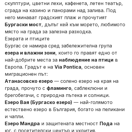
скулптури, цветни лехи, кафенета, летен театър,
сграда на казино и панорами над залива. Под
него минават градският плаж и прочутият
Бургаски мост
, дълъг кей към морето, любимото
място на града за залезна разходка.
Езерата и птиците
Бургас се намира сред забележителна група
езера и влажни зони
, които го правят едно от
най-добрите места за
наблюдение на птици
в
Европа. Градът е на
Via Pontica
, основен
миграционен път:
Атанасовско езеро
— солено езеро на края на
града, прочуто с
фламинго
, саблеклюни и
брегобегачи, с природна пътека и солници.
Езеро Вая (Бургаско езеро)
— най-голямото
естествено езеро в България, богато на пеликани
и чапли.
Езеро Мандра
и защитената местност
Пода
на
юг, с посетителски център и укрития.