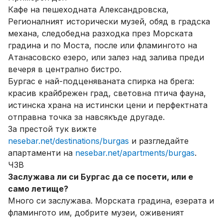
Кафе на пешеходната Александровска,
Регионалният исторически музей, обяд в градска
механа, следобедна разходка през Морската
градина и по Моста, после или фламингото на
Атанасовско езеро, или залез над залива преди
вечеря в централно бистро.
Бургас е най-подценяваната спирка на брега:
красив крайбрежен град, световна птича фауна,
истинска храна на истински цени и перфектната
отправна точка за навсякъде другаде.
За престой тук вижте
nesebar.net/destinations/burgas
и разгледайте
апартаменти на
nesebar.net/apartments/burgas
.
ЧЗВ
Заслужава ли си Бургас да се посети, или е
само летище?
Много си заслужава. Морската градина, езерата и
фламингото им, добрите музеи, оживеният