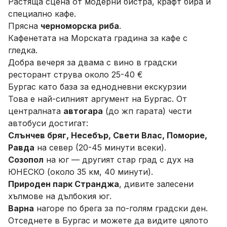
Растяща сцена от модерни бистра, крафт бира и
специално кафе.
Прясна
черноморска риба
.
Кафенетата на Морската градина за кафе с
гледка.
Добра вечеря за двама с вино в градски
ресторант струва около 25-40 €
Бургас като база за еднодневни екскурзии
Това е най-силният аргумент на Бургас. От
централната
автогара
(до жп гарата) чести
автобуси достигат:
Слънчев бряг, Несебър, Свети Влас, Поморие,
Равда
на север (20-45 минути всеки).
Созопол
на юг — другият стар град с дух на
ЮНЕСКО (около 35 км, 40 минути).
Природен парк Странджа
, дивите залесени
хълмове на дълбокия юг.
Варна
нагоре по брега за по-голям градски ден.
Отседнете в Бургас и можете да видите цялото