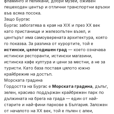
фламинго и пеликани, добри музеи, оживен
пешеходен център и отлични транспортни връзки
във всяка посока.
Защо Бургас
Бургас забогатява в края на XIX и през XX век
като пристанище и железопътен възел, и
центърът има самоуверената архитектура, която
го показва. За разлика от курортите, той е
истински, целогодишен град
— което означава
истински ресторанти, истински магазини,
истинска кафе култура и цени за местни, а не за
туристи. Като база поставя цялото южно
крайбрежие на достъп.
Морската градина
Гордостта на Бургас е
Морската градина
, дълъг,
зелен, красиво поддържан крайбрежен парк по
дължината на брега на града — един от най-
старите и най-фини паркове в България. Заложен
от началото на XX век, той е пълен с алеи,