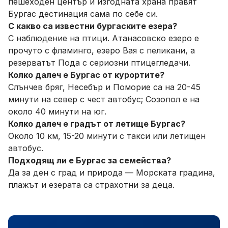
пешеходен център и изгодната храна правят
Бургас дестинация сама по себе си.
С какво са известни бургаските езера?
С наблюдение на птици. Атанасовско езеро е
прочуто с фламинго, езеро Вая с пеликани, а
резерватът Пода с сериозни птицегледачи.
Колко далеч е Бургас от курортите?
Слънчев бряг, Несебър и Поморие са на 20-45
минути на север с чест автобус; Созопол е на
около 40 минути на юг.
Колко далеч е градът от летище Бургас?
Около 10 км, 15-20 минути с такси или летищен
автобус.
Подходящ ли е Бургас за семейства?
Да за ден с град и природа — Морската градина,
плажът и езерата са страхотни за деца.