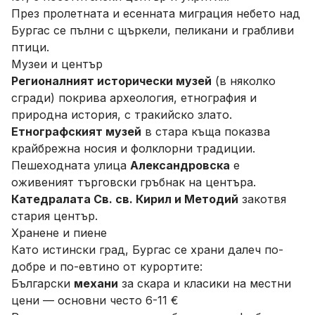
През пролетната и есенната миграция небето над
Бургас се пълни с щъркели, пеликани и грабливи
птици.
Музеи и център
Регионалният исторически музей
(в няколко
сгради) покрива археология, етнография и
природна история, с тракийско злато.
Етнографският музей
в стара къща показва
крайбрежна носия и фолклорни традиции.
Пешеходната улица
Александровска
е
оживеният търговски гръбнак на центъра.
Катедралата Св. св. Кирил и Методий
закотвя
стария център.
Хранене и пиене
Като истински град, Бургас се храни далеч по-
добре и по-евтино от курортите:
Български
механи
за скара и класики на местни
цени — основни често 6-11 €