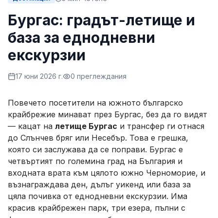
Бургас: градът-летище и
база за еднодневни
екскурзии
17 юни 2026 г.
0
преглеждания
Повечето посетители на южното българско
крайбрежие минават през Бургас, без да го видят
— кацат на
летище Бургас
и трансфер ги отнася
до Слънчев бряг или Несебър. Това е грешка,
която си заслужава да се поправи. Бургас е
четвъртият по големина град на България и
входната врата към цялото южно Черноморие, и
възнаграждава ден, дълъг уикенд или база за
цяла почивка от еднодневни екскурзии. Има
красив крайбрежен парк, три езера, пълни с