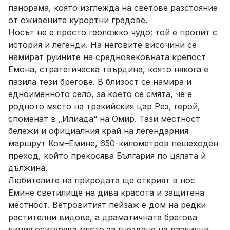
панорама, която изглежда на светове разстояние
от оживените курортни градове.
Носът не е просто геоложко чудо; той е пропит с
история и легенди. На неговите височини се
намират руините на средновековната крепост
Емона, стратегическа твърдина, която някога е
пазила тези брегове. В близост се намира и
едноименното село, за което се смята, че е
родното място на тракийския цар Рез, герой,
споменат в „Илиада“ на Омир. Тази местност
бележи и официалния край на легендарния
маршрут Ком–Емине, 650-километров пешеходен
преход, който прекосява България по цялата ѝ
дължина.
Любителите на природата ще открият в нос
Емине светилище на дива красота и защитена
местност. Ветровитият пейзаж е дом на редки
растителни видове, а драматичната брегова
линия осигурява място за гнездене на различни