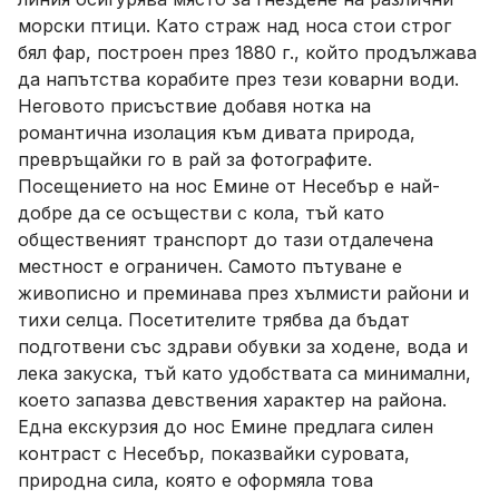
морски птици. Като страж над носа стои строг
бял фар, построен през 1880 г., който продължава
да напътства корабите през тези коварни води.
Неговото присъствие добавя нотка на
романтична изолация към дивата природа,
превръщайки го в рай за фотографите.
Посещението на нос Емине от Несебър е най-
добре да се осъществи с кола, тъй като
общественият транспорт до тази отдалечена
местност е ограничен. Самото пътуване е
живописно и преминава през хълмисти райони и
тихи селца. Посетителите трябва да бъдат
подготвени със здрави обувки за ходене, вода и
лека закуска, тъй като удобствата са минимални,
което запазва девствения характер на района.
Една екскурзия до нос Емине предлага силен
контраст с Несебър, показвайки суровата,
природна сила, която е оформяла това