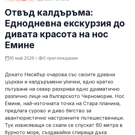
Отвъд калдъръма:
Еднодневна екскурзия до
дивата красота на нос
Емине
16 май 2026 г.
0
преглеждания
Докато Несебър очарова със своите древни
църкви и калдъръмени улички, едно кратко
пътуване на север разкрива едно драматично
различно лице на българското Черноморие. Нос
Емине, най-източната точка на Стара планина,
предлага сурово и диво бягство за
авантюристично настроените пътешественици.
Тук извисяващи се скали се спускат 60 метра в
бурното море, създавайки спираща дъха