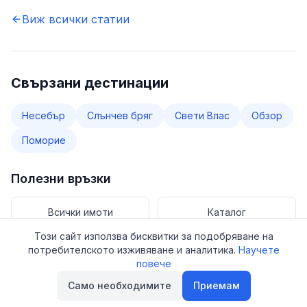
Виж всички статии
Свързани дестинации
Несебър
Слънчев бряг
Свети Влас
Обзор
Поморие
Полезни връзки
Всички имоти
Каталог
Този сайт използва бисквитки за подобряване на
потребителското изживяване и аналитика.
Научете
Имоти за продажба
повече
Само необходимите
Приемам