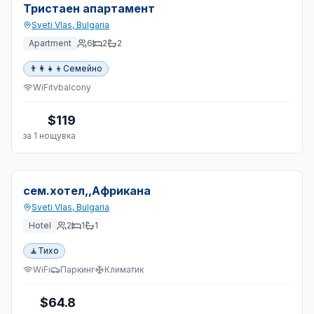
Наличен
Тристаен апартамент
Sveti Vlas
,
Bulgaria
Apartment
6
2
2
👨‍👩‍👧‍👦
Семейно
WiFi
tv
balcony
$119
за 1 нощувка
Наличен
сем.хотел,,Африкана
Sveti Vlas
,
Bulgaria
Hotel
2
1
1
🧘
Тихо
WiFi
Паркинг
Климатик
$64.8