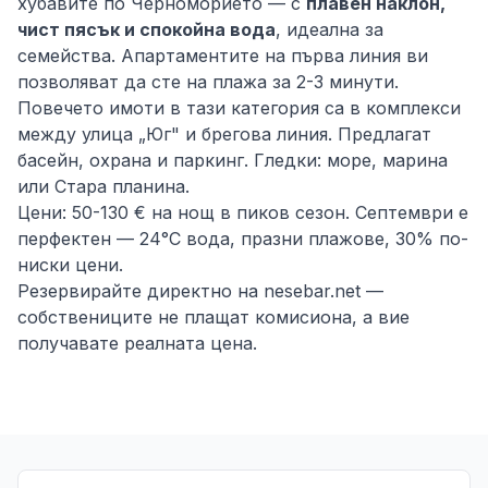
хубавите по Черноморието — с
плавен наклон,
чист пясък и спокойна вода
, идеална за
семейства. Апартаментите на първа линия ви
позволяват да сте на плажа за 2-3 минути.
Повечето имоти в тази категория са в комплекси
между улица „Юг" и брегова линия. Предлагат
басейн, охрана и паркинг. Гледки: море, марина
или Стара планина.
Цени: 50-130 € на нощ в пиков сезон. Септември е
перфектен — 24°C вода, празни плажове, 30% по-
ниски цени.
Резервирайте директно на nesebar.net —
собствениците не плащат комисиона, а вие
получавате реалната цена.