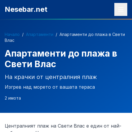
Към съдържанието
Nesebar.net
Начало
/
Апартаменти
/
Апартаменти до плажа в Свети
Влас
Апартаменти до плажа в
Свети Влас
На крачки от централния плаж
Изгрев над морето от вашата тераса
2
имота
Централният плаж на Свети Влас е един от най-