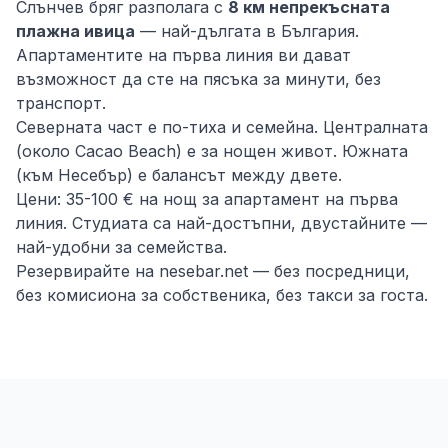
Слънчев бряг разполага с
8 км непрекъсната
плажна ивица
— най-дългата в България.
Апартаментите на първа линия ви дават
възможност да сте на пясъка за минути, без
транспорт.
Северната част е по-тиха и семейна. Централната
(около Cacao Beach) е за нощен живот. Южната
(към Несебър) е балансът между двете.
Цени: 35-100 € на нощ за апартамент на първа
линия. Студиата са най-достъпни, двустайните —
най-удобни за семейства.
Резервирайте на nesebar.net — без посредници,
без комисиона за собственика, без такси за госта.