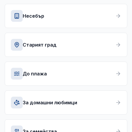
Несебър
Старият град
До плажа
За домашни любимци
За семейства