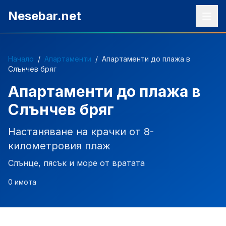
Към съдържанието
Nesebar.net
Начало
/
Апартаменти
/
Апартаменти до плажа в
Слънчев бряг
Апартаменти до плажа в
Слънчев бряг
Настаняване на крачки от 8-
километровия плаж
Слънце, пясък и море от вратата
0
имота