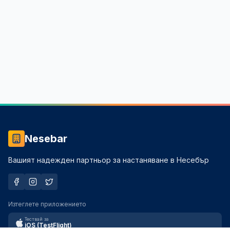
Nesebar
Вашият надежден партньор за настаняване в Несебър
Изтеглете приложението
Тествай за
iOS (TestFlight)