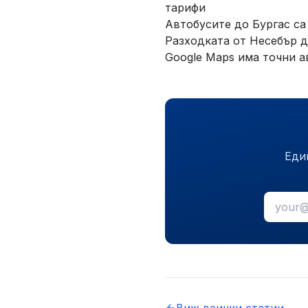
тарифи
Автобусите до Бургас са
Разходката от Несебър до
Google Maps има точни а
Еди