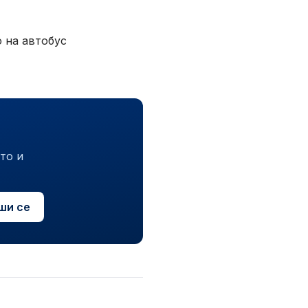
о на автобус
то и
ши се