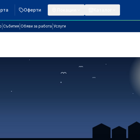
арта
Оферти
Локации
Каталог
|
|
|
р
Събития
Обяви за работа
Услуги