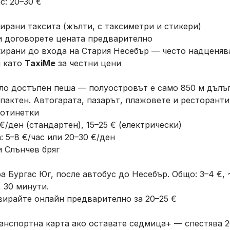
: 20–30 €
ирани таксита (жълти, с таксиметри и стикери)
и договорете цената предварително
кирани до входа на Стария Несебър — често надценяв
я като
TaxiMe
за честни цени
ло достъпен пеша — полуостровът е само 850 м дълъг
актен. Автогарата, пазарът, плажовете и ресторантит
ротинетки
€/ден (стандартен), 15–25 € (електрически)
 5–8 €/час или 20–30 €/ден
 Слънчев бряг
 Бургас Юг, после автобус до Несебър. Общо: 3–4 €, ~
 30 минути.
ирайте онлайн предварително за 20–25 €
анспортна карта ако оставате седмица+ — спестява 