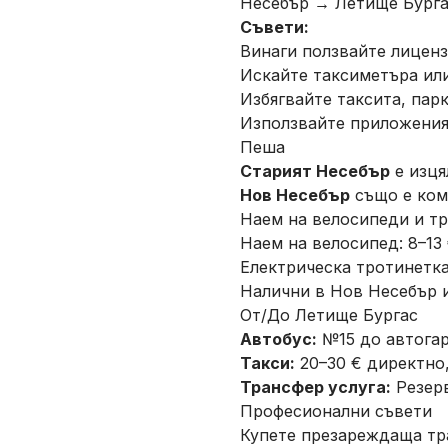
Несебър → Летище Бургас
Съвети:
Винаги ползвайте лиценз
Искайте таксиметъра ил
Избягвайте таксита, пар
Използвайте приложени
Пеша
Старият Несебър
е изця
Нов Несебър
също е комп
Наем на велосипеди и т
Наем на велосипед: 8–13 
Електрическа тротинетка:
Налични в Нов Несебър и
От/До Летище Бургас
Автобус:
№15 до автогара
Такси:
20–30 € директно,
Трансфер услуга:
Резерв
Професионални съвети
Купете презареждаща тр