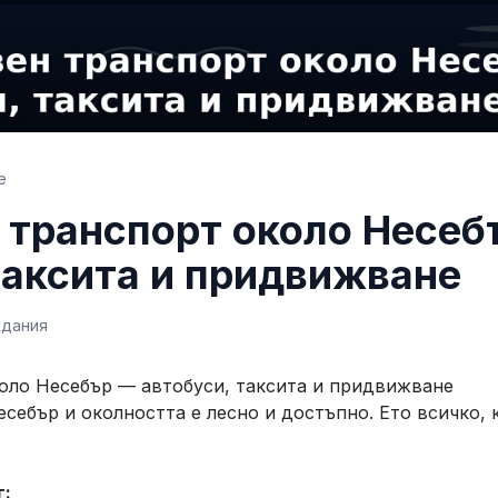
е
 транспорт около Несеб
таксита и придвижване
ждания
оло Несебър — автобуси, таксита и придвижване
ебър и околността е лесно и достъпно. Ето всичко, к
г: