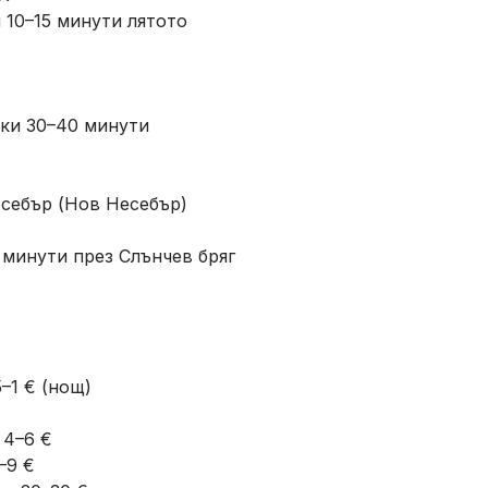
 10–15 минути лятото
еки 30–40 минути
есебър (Нов Несебър)
 минути през Слънчев бряг
5–1 € (нощ)
 4–6 €
–9 €