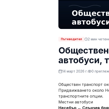
2
мин четен
Пътеводител
Обществен
автобуси, 
14 март 2026 г.
0
прегле
Обществен транспорт ок
Придвижването около Нес
транспортните опции.
Местни автобуси
Несебър ↔ Слънчев бря