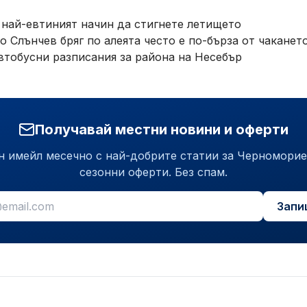
 най-евтиният начин да стигнете летището
 Слънчев бряг по алеята често е по-бърза от чаканет
втобусни разписания за района на Несебър
Получавай местни новини и оферти
н имейл месечно с най-добрите статии за Черноморие
сезонни оферти. Без спам.
Запи