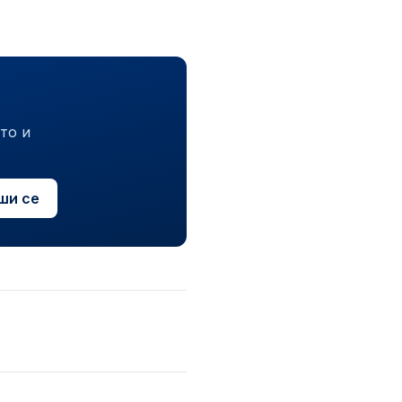
то и
ши се