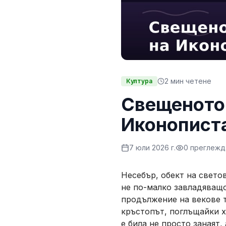
2
мин четене
Култура
Свещеното 
Иконописта
7 юли 2026 г.
0
преглежд
Несебър, обект на свето
не по-малко завладяващо
продължение на векове 
кръстопът, поглъщайки х
е била не просто занаят