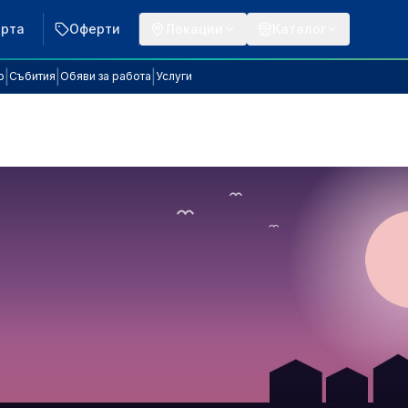
арта
Оферти
Локации
Каталог
|
|
|
р
Събития
Обяви за работа
Услуги