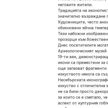
неговите жители.
Традицията на иконопист
значително възраждане п
Художниците, често анон
обикновено яйчна темпер
Тези набожни изображени
прозорци към божествено
Днес посетителите могат
Археологическият музей 
19-ти век, демонстриращ
икони са преместени за 
още запазват фрагменти 
изкуството някога са съз
Несебърската иконографс
изкуство с отличителна 
не са били просто декор
за които се е смятало, 
аспект от културния гоб