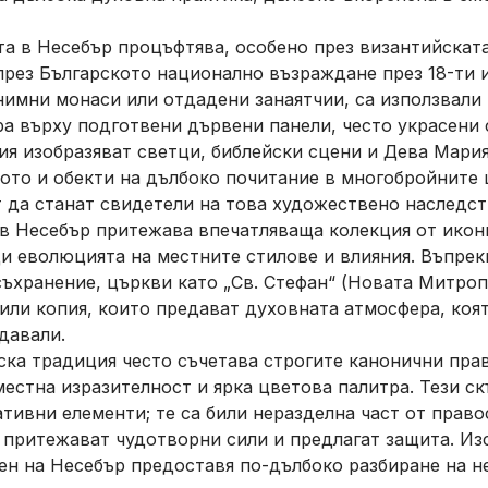
а в Несебър процъфтява, особено през византийската
рез Българското национално възраждане през 18-ти и 
имни монаси или отдадени занаятчии, са използвали
а върху подготвени дървени панели, често украсени 
я изобразяват светци, библейски сцени и Дева Мария
то и обекти на дълбоко почитание в многобройните 
 да станат свидетели на това художествено наследст
в Несебър притежава впечатляваща колекция от икони
и еволюцията на местните стилове и влияния. Въпрек
съхранение, църкви като „Св. Стефан“ (Новата Митропо
или копия, които предават духовната атмосфера, коя
давали.
ка традиция често съчетава строгите канонични пра
местна изразителност и ярка цветова палитра. Тези 
ативни елементи; те са били неразделна част от прав
че притежават чудотворни сили и предлагат защита. Из
лен на Несебър предоставя по-дълбоко разбиране на н