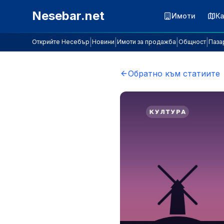
Към съдържанието
Nesebar.net
Имоти
К
|
|
|
|
Открийте Несебър
Новини
Имоти за продажба
Общност
Паза
Обратно към статиите