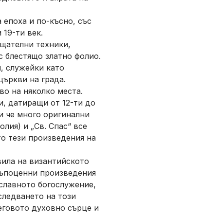
 епоха и по-късно, със
19-ти век.
 щателни техники,
с блестящо златно фолио.
, служейки като
църкви на града.
во на няколко места.
, датиращи от 12-ти до
и че много оригинални
лия) и „Св. Спас“ все
то тези произведения на
вила на византийското
скъпоценни произведения
ославното богослужение,
следването на този
еговото духовно сърце и