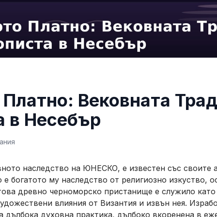
Платно: Вековната Трад
 в Несебър
ания
вното наследство на ЮНЕСКО, е известен със своите 
 е богатото му наследство от религиозно изкуство, о
това древно черноморско пристанище е служило като
удожествени влияния от Византия и извън нея. Израб
, а дълбока духовна практика, дълбоко вкоренена в еж