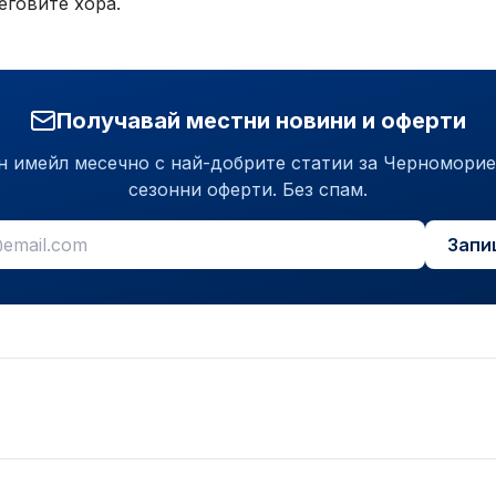
еговите хора.
Получавай местни новини и оферти
н имейл месечно с най-добрите статии за Черноморие
сезонни оферти. Без спам.
Запи