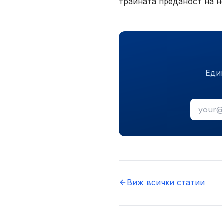
трайната преданост на н
Еди
Виж всички статии