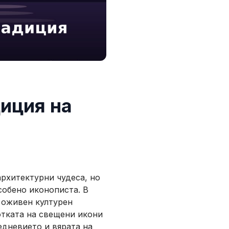
иция на
архитектурни чудеса, но
собено иконописта. В
 оживен културен
отката на свещени икони
едневието и вярата на