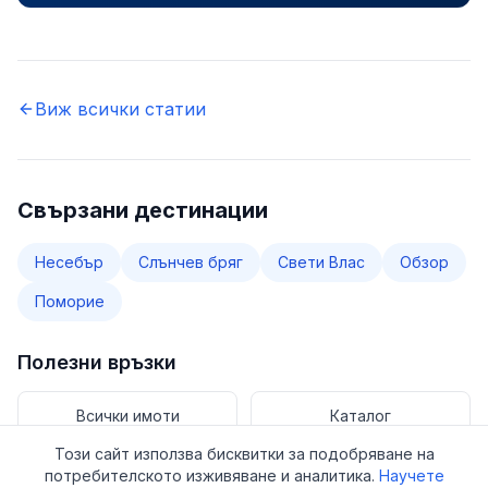
Виж всички статии
Свързани дестинации
Несебър
Слънчев бряг
Свети Влас
Обзор
Поморие
Полезни връзки
Всички имоти
Каталог
Този сайт използва бисквитки за подобряване на
потребителското изживяване и аналитика.
Научете
Имоти за продажба