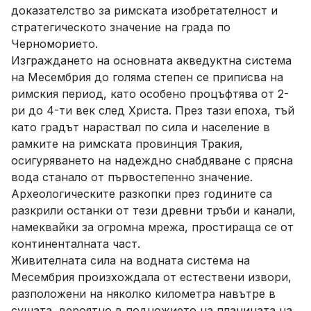
доказателство за римската изобретателност и
стратегическото значение на града по
Черноморието.
Изграждането на основната акведуктна система
на Месембрия до голяма степен се приписва на
римския период, като особено процъфтява от 2-
ри до 4-ти век след Христа. През тази епоха, тъй
като градът нараствал по сила и население в
рамките на римската провинция Тракия,
осигуряването на надеждно снабдяване с прясна
вода станало от първостепенно значение.
Археологическите разкопки през годините са
разкрили останки от тези древни тръби и канали,
намеквайки за огромна мрежа, простираща се от
континенталната част.
Живителната сила на водната система на
Месембрия произхождала от естествени извори,
разположени на няколко километра навътре в
сушата, вероятно в подножието на планината на