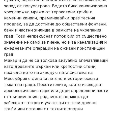
запад от полуострова. Водата била канализирана
чрез сложна мрежа от теракотени тръби и
каменни канали, преминавайки през тесния
провлак, за да достигне до обществени фонтани,
бани и частни жилища в рамките на укрепения
град. Този непрекъснат поток бил от съществено
значение не само за пиене, но и за канализация и
ежедневните операции на оживен пристанищен
град.
Макар и да не са толкова визуално впечатляващи
като древните църкви или крепостни стени,
наследството на акведуктната система на
Месембрия е фино вплетено в историческата
тъкан на града. Посетителите, които изследват
археологическия парк или дори определени части
от съвременния град, могат понякога да
забележат открити участъци от тези древни
тръби или останки от техните опорни