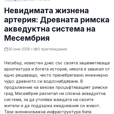
Невидимата жизнена
артерия: Древната римска
акведуктна система на
Месембрия
30 юни 2026 г.
0
преглеждания
Несебър, известен днес със своята зашеметяваща
архитектура и богата история, някога е зависел от
едно решаващо, често пренебрегвано инженерно
чудо: древното си водоснабдяване. В
продължение на векове процъфтяващият римски
град Месембрия разчитал на сложна акведуктна
система, за да утолява жаждата на своите
жители и да поддържа ежедневния си живот.
Тази жизненоважна инфраструктура била