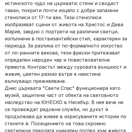
истинското чудо на църквата: стени и сводест
таван, покрити почти изцяло с добре запазени
стенописи от 17-ти век. Тези стенописи
изобразяват сцени от живота на Христос и Дева
Мария, заедно с портрети на различни светци,
изпълнени в поствизантийски стил, характерен за
периода. За разлика от по-формалното изкуство
от по-ранните векове, тези фрески притежават
определен народен чар и повествователна
прямота. Контрастът между суровата външност и
живия, цветен разказ вътре е наистина
вълнуващо преживяване.
Днес църквата "Свети Спас" функционира като
музей, защитена част от обекта на световното
наследство на ЮНЕСКО в Несебър. В нея вече не
се провеждат редовни служби, но духът ѝ
продължава да живее в изрисуваните истории по
стените ѝ. Посещението на това скромно
светилище предлага уникален поглед към живота