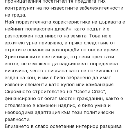
проницателния посетител тя предлага тих
контрапункт на по-известните забележителности
на града.
Най-поразителната характеристика на църквата е
нейният полувкопан дизайн, като подът ѝ е
разположен под нивото на земята. Това не е
архитектурна прищявка, а пряко следствие от
строгите османски разпоредби по онова време.
Християнските светилища, строени през тази
епоха, не е можело да надвишават определена
височина, често описвана като не по-висока от
ездач на кон, и им е било забранено да имат
изявени елементи като купол или камбанария.
Скромното строителство на "Свети Спас",
финансирано от богат местен гражданин, както е
отбелязано в каменен надпис, е било умна и
необходима адаптация към тези политически
реалности.
Влизането в слабо осветения интериор разкрива