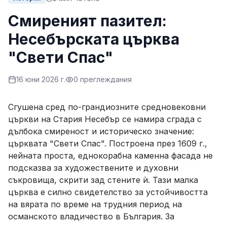
Смиреният пазител:
Несебърската църква
"Свети Спас"
16 юни 2026 г.
0
преглеждания
Сгушена сред по-грандиозните средновековни
църкви на Стария Несебър се намира сграда с
дълбока смиреност и историческо значение:
църквата "Свети Спас". Построена през 1609 г.,
нейната проста, еднокорабна каменна фасада не
подсказва за художествените и духовни
съкровища, скрити зад стените ѝ. Тази малка
църква е силно свидетелство за устойчивостта
на вярата по време на трудния период на
османското владичество в България. За