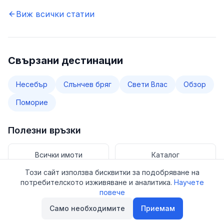
Виж всички статии
Свързани дестинации
Несебър
Слънчев бряг
Свети Влас
Обзор
Поморие
Полезни връзки
Всички имоти
Каталог
Този сайт използва бисквитки за подобряване на
потребителското изживяване и аналитика.
Научете
Имоти за продажба
повече
Само необходимите
Приемам