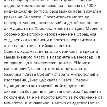
отделни композиции включват повече от 1000
индивидуални фигури, създавайки ярък визуален
разказ на Библията. Посетителите могат да
прекарат часове, съзерцавайки детайлни сцени
от Чудесата на Христос, живота на Дева Мария и
особено живописно изображение на Страшния
съд, всички изпълнени в богатия, изразителен
стил на поствизантийската епоха.
Освен с художествената си стойност, църквата
заема значимо място в историята на Несебър. Тя
се превръща в епископски център, "Новата
митрополия", след като много по-старата
базилика "Света София" (Старата митрополия) е
изоставена. Днес църквата "Свети Стефан"
функционира като музей, който щателно
съхранява безценните си стенописи за бъдещите
поколения. Тя е не просто място за поклонение от
миналото, а мълчаливо, цветно свидетелство за