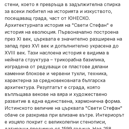
стени, което я превръща в задължителна спирка
за всеки любител на историята и изкуството,
посещаващ града, част от ЮНЕСКО.
Архитектурната история на "Свети Стефан" е
история на еволюция. Първоначално построена
през XI век, църквата е значително разширена на
запад през XVI век и допълнително украсена до
XVIII век. Тази наслоена история е видима в
нейната структура – трикорабна базилика,
изградена от редуващи се пластове дялани
каменни блокове и червени тухли, техника,
характерна за средновековната българска
архитектура. Резултатът е сграда, която
въплъщава векове на вяра и художествено
развитие в една единствена, хармонична форма.
Истинското величие на църквата "Свети Стефан"
обаче се разкрива при влизане вътре. Интериорът
е изцяло покрит с великолепни стенописи,
датиращи предимно от 1599 година. Над 258