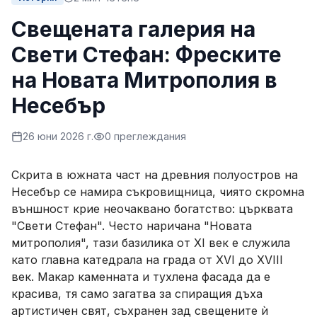
Свещената галерия на
Свети Стефан: Фреските
на Новата Митрополия в
Несебър
26 юни 2026 г.
0
преглеждания
Скрита в южната част на древния полуостров на
Несебър се намира съкровищница, чиято скромна
външност крие неочаквано богатство: църквата
"Свети Стефан". Често наричана "Новата
митрополия", тази базилика от XI век е служила
като главна катедрала на града от XVI до XVIII
век. Макар каменната и тухлена фасада да е
красива, тя само загатва за спиращия дъха
артистичен свят, съхранен зад свещените ѝ