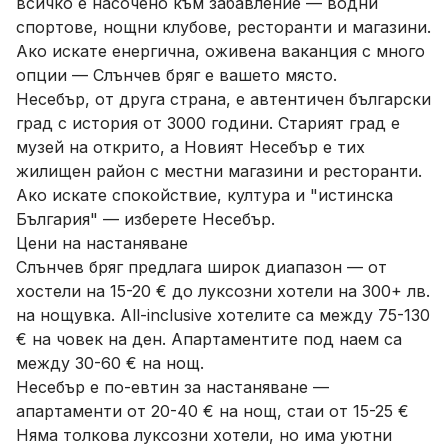
всичко е насочено към забавление — водни
спортове, нощни клубове, ресторанти и магазини.
Ако искате енергична, оживена ваканция с много
опции — Слънчев бряг е вашето място.
Несебър, от друга страна, е автентичен български
град с история от 3000 години. Старият град е
музей на открито, а Новият Несебър е тих
жилищен район с местни магазини и ресторанти.
Ако искате спокойствие, култура и "истинска
България" — изберете Несебър.
Цени на настаняване
Слънчев бряг предлага широк диапазон — от
хостели на 15-20 € до луксозни хотели на 300+ лв.
на нощувка. All-inclusive хотелите са между 75-130
€ на човек на ден. Апартаментите под наем са
между 30-60 € на нощ.
Несебър е по-евтин за настаняване —
апартаменти от 20-40 € на нощ, стаи от 15-25 €
Няма толкова луксозни хотели, но има уютни