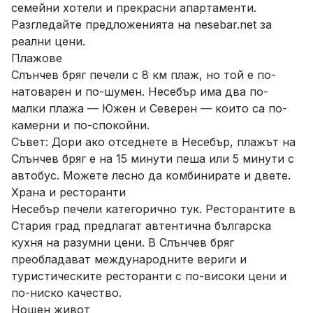
семейни хотели и прекрасни апартаменти.
Разгледайте предложенията на nesebar.net за
реални цени.
Плажове
Слънчев бряг печели с 8 км плаж, но той е по-
натоварен и по-шумен. Несебър има два по-
малки плажа — Южен и Северен — които са по-
камерни и по-спокойни.
Съвет: Дори ако отседнете в Несебър, плажът на
Слънчев бряг е на 15 минути пеша или 5 минути с
автобус. Можете лесно да комбинирате и двете.
Храна и ресторанти
Несебър печели категорично тук. Ресторантите в
Стария град предлагат автентична българска
кухня на разумни цени. В Слънчев бряг
преобладават международните вериги и
туристическите ресторанти с по-високи цени и
по-ниско качество.
Нощен живот