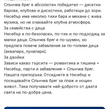
Слънчев бряг е абсолютен победител — десетки
барове, клубове и дискотеки, работещи до зори.
Несебър има няколко тихи бара и механи с жива
музика, но не очаквайте клубна атмосфера.
За семейства с деца
Несебър е по-безопасен, по-тих и по-подходящ за
малки деца. Слънчев бряг е по-шумен, но
предлага повече забавления за по-големи деца
(аквапарк, лунапарк).
За двойки
Зависи какво търсите — романтика и тишина =
Несебър, парти и забавления = Слънчев бряг.
Нашата препоръка: Отседнете в Несебър и
посещавайте Слънчев бряг за плаж и нощен
живот. Така получавате най-доброто от двата
свята на по-добра цена.