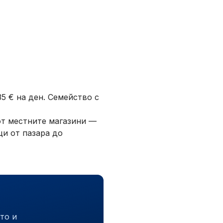
35 € на ден. Семейство с
 от местните магазини —
ци от пазара до
то и