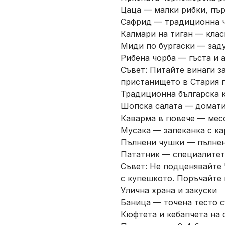
Цаца — малки рибки, пър
Сафрид — традиционна че
Калмари на тиган — класи
Миди по бургаски — заду
Рибена чорба — гъста и 
Съвет: Питайте винаги з
пристанището в Стария г
Традиционна българска 
Шопска салата — домати,
Каварма в гювече — месо
Мусака — запеканка с кар
Пълнени чушки — пълнени
Пататник — специалитет 
Съвет: Не подценявайте "
с купешкото. Поръчайте г
Улична храна и закуски
Баница — точена тесто съ
Кюфтета и кебапчета на с