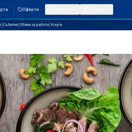
арта
Оферти
Локации
Каталог
|
|
|
р
Събития
Обяви за работа
Услуги