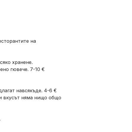
есторантите на
сяко хранене.
ено гювече. 7-10 €
длагат навсякъде. 4-6 €
о и вкусът няма нищо общо
.