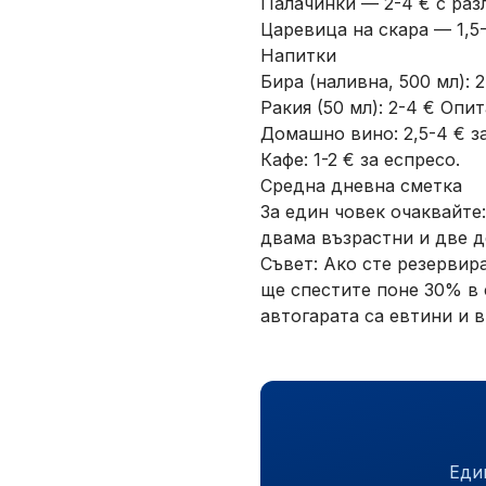
Палачинки — 2-4 € с раз
Царевица на скара — 1,5-
Напитки
Бира (наливна, 500 мл): 2
Ракия (50 мл): 2-4 € Опи
Домашно вино: 2,5-4 € за
Кафе: 1-2 € за еспресо.
Средна дневна сметка
За един човек очаквайте: 
двама възрастни и две д
Съвет: Ако сте резервир
ще спестите поне 30% в 
автогарата са евтини и в
Еди