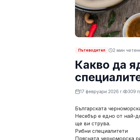
2
мин четен
Пътеводител
Какво да я
специалите
17 февруари 2026 г.
309
п
Българската черноморска
Несебър е едно от най-д
ще ви струва.
Рибни специалитети
Прясната черноморска ри