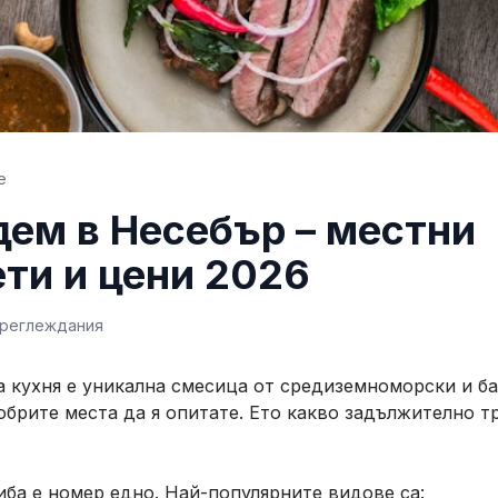
е
дем в Несебър – местни
ти и цени 2026
реглеждания
 кухня е уникална смесица от средиземноморски и ба
обрите места да я опитате. Ето какво задължително т
ба е номер едно. Най-популярните видове са: