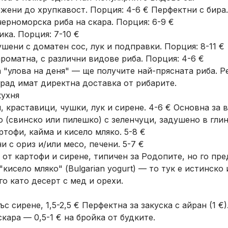
жени до хрупкавост. Порция: 4-6 € Перфектни с бира.
рноморска риба на скара. Порция: 6-9 €
ка. Порция: 7-10 €
шени с доматен сос, лук и подправки. Порция: 8-11 €
ароматна, с различни видове риба. Порция: 4-6 €
а "улова на деня" — ще получите най-прясната риба. Р
рад имат директна доставка от рибарите.
кухня
 краставици, чушки, лук и сирене. 4-6 € Основна за в
 (свинско или пилешко) с зеленчуци, задушено в глин
тофи, кайма и кисело мляко. 5-8 €
 с ориз и/или месо, печени. 5-7 €
от картофи и сирене, типичен за Родопите, но го пре
кисело мляко" (Bulgarian yogurt) — то тук е истинск
о като десерт с мед и орехи.
с сирене, 1,5-2,5 € Перфектна за закуска с айран (1 €)
кара — 0,5-1 € на бройка от будките.