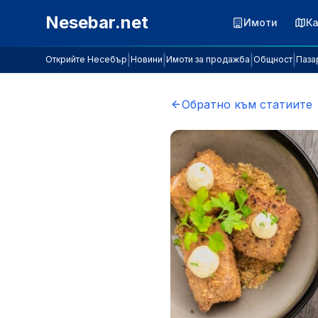
Към съдържанието
Nesebar.net
Имоти
К
|
|
|
|
Открийте Несебър
Новини
Имоти за продажба
Общност
Паза
Обратно към статиите