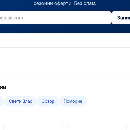
сезонни оферти. Без спам.
Запи
ии
Свети Влас
Обзор
Поморие