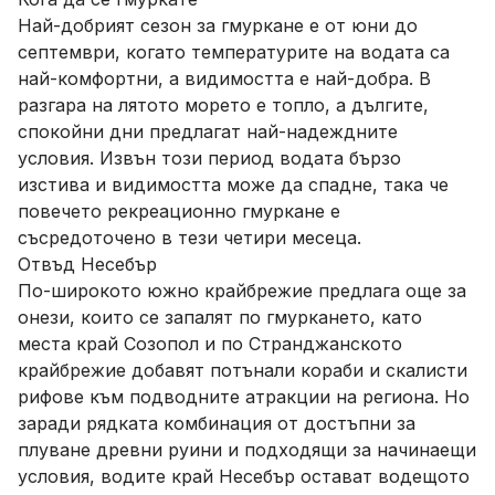
Най-добрият сезон за гмуркане е от юни до
септември, когато температурите на водата са
най-комфортни, а видимостта е най-добра. В
разгара на лятото морето е топло, а дългите,
спокойни дни предлагат най-надеждните
условия. Извън този период водата бързо
изстива и видимостта може да спадне, така че
повечето рекреационно гмуркане е
съсредоточено в тези четири месеца.
Отвъд Несебър
По-широкото южно крайбрежие предлага още за
онези, които се запалят по гмуркането, като
места край Созопол и по Странджанското
крайбрежие добавят потънали кораби и скалисти
рифове към подводните атракции на региона. Но
заради рядката комбинация от достъпни за
плуване древни руини и подходящи за начинаещи
условия, водите край Несебър остават водещото