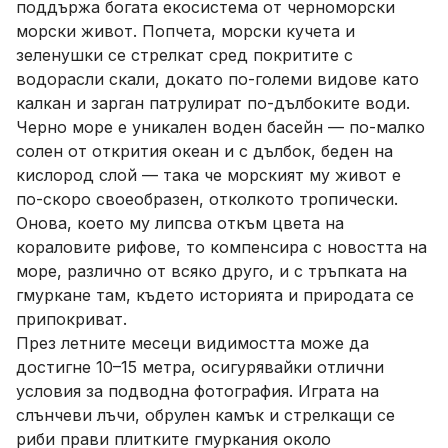
поддържа богата екосистема от черноморски
морски живот. Попчета, морски кучета и
зеленушки се стрелкат сред покритите с
водорасли скали, докато по-големи видове като
калкан и зарган патрулират по-дълбоките води.
Черно море е уникален воден басейн — по-малко
солен от открития океан и с дълбок, беден на
кислород слой — така че морският му живот е
по-скоро своеобразен, отколкото тропически.
Онова, което му липсва откъм цвета на
кораловите рифове, то компенсира с новостта на
море, различно от всяко друго, и с тръпката на
гмуркане там, където историята и природата се
припокриват.
През летните месеци видимостта може да
достигне 10–15 метра, осигурявайки отлични
условия за подводна фотография. Играта на
слънчеви лъчи, обрулен камък и стрелкащи се
риби прави плитките гмуркания около