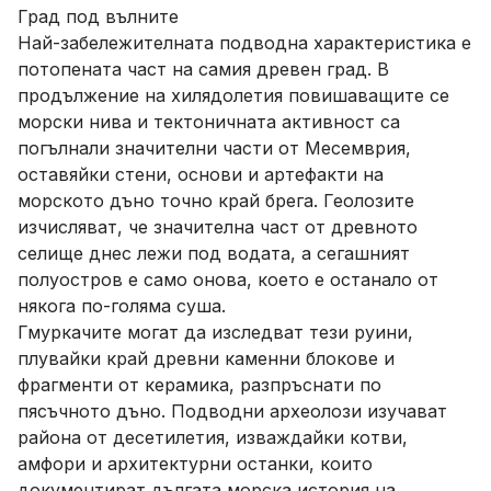
Град под вълните
Най-забележителната подводна характеристика е
потопената част на самия древен град. В
продължение на хилядолетия повишаващите се
морски нива и тектоничната активност са
погълнали значителни части от Месемврия,
оставяйки стени, основи и артефакти на
морското дъно точно край брега. Геолозите
изчисляват, че значителна част от древното
селище днес лежи под водата, а сегашният
полуостров е само онова, което е останало от
някога по-голяма суша.
Гмуркачите могат да изследват тези руини,
плувайки край древни каменни блокове и
фрагменти от керамика, разпръснати по
пясъчното дъно. Подводни археолози изучават
района от десетилетия, изваждайки котви,
амфори и архитектурни останки, които
документират дългата морска история на