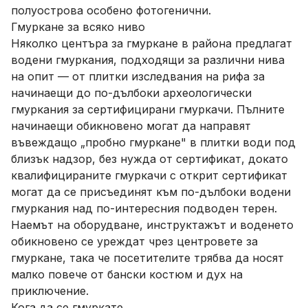
полуострова особено фотогенични.
Гмуркане за всяко ниво
Няколко центъра за гмуркане в района предлагат
водени гмуркания, подходящи за различни нива
на опит — от плитки изследвания на рифа за
начинаещи до по-дълбоки археологически
гмуркания за сертифицирани гмуркачи. Пълните
начинаещи обикновено могат да направят
въвеждащо „пробно гмуркане" в плитки води под
близък надзор, без нужда от сертификат, докато
квалифицираните гмуркачи с открит сертификат
могат да се присъединят към по-дълбоки водени
гмуркания над по-интересния подводен терен.
Наемът на оборудване, инструктажът и воденето
обикновено се уреждат чрез центровете за
гмуркане, така че посетителите трябва да носят
малко повече от бански костюм и дух на
приключение.
Кога да се гмуркате