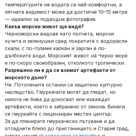
температурите на водата са най-комфортни, а
лятната видимост може да достигне 10–15 метра
— идеално за подводна фотография.
Какъв морски живот ще видя?
Черноморски видове като попчета, морски
кучета и зеленушки сред покритите с водорасли
скали, с по-големи калкан и зарган в по-
дълбоките води. Морският живот на Черно море
е по-скоро своеобразен, отколкото тропически.
Разрешено ли е да се вземат артефакти от
морското дъно?
Не. Потопените останки са защитено културно
наследство. Гмуркачите могат да гледат, но
никога не бива да докосват или изваждат
артефакти, което е забранено от закона. Винаги
се гмуркайте с лицензиран местен център.
За да планирате гмуркаческо пътуване и да
отседнете близо до пристанището и Стария град,
вижте нашия
пътеводител за Несебър
и