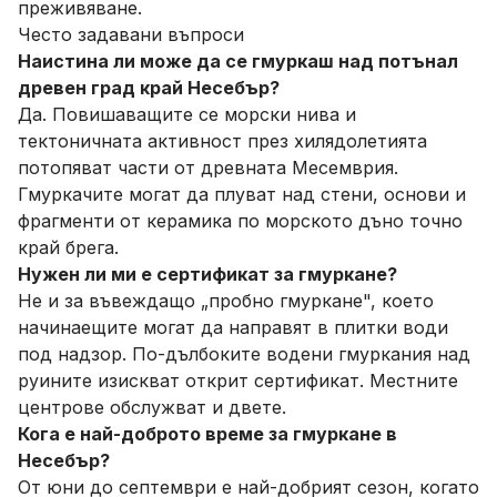
преживяване.
Често задавани въпроси
Наистина ли може да се гмуркаш над потънал
древен град край Несебър?
Да. Повишаващите се морски нива и
тектоничната активност през хилядолетията
потопяват части от древната Месемврия.
Гмуркачите могат да плуват над стени, основи и
фрагменти от керамика по морското дъно точно
край брега.
Нужен ли ми е сертификат за гмуркане?
Не и за въвеждащо „пробно гмуркане", което
начинаещите могат да направят в плитки води
под надзор. По-дълбоките водени гмуркания над
руините изискват открит сертификат. Местните
центрове обслужват и двете.
Кога е най-доброто време за гмуркане в
Несебър?
От юни до септември е най-добрият сезон, когато