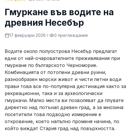
Гмуркане във водите на
древния Несебър
17 февруари 2026 г.
0
преглеждания
Водите около полуострова Несебър предлагат
едни от най-очарователните преживявания при
гмуркане по българското Черноморие.
Комбинацията от потопени древни руини,
разнообразен морски живот и чисти летни води
прави това все по-популярна дестинация както за
рекреационни, така и за археологически
гмуркачи. Малко места ви позволяват да плувате
директно над потънал древен град, а за мнозина
посетители това подводно измерение е
откровение, което напълно променя начина, по
който виждат Стария град над повърхността.