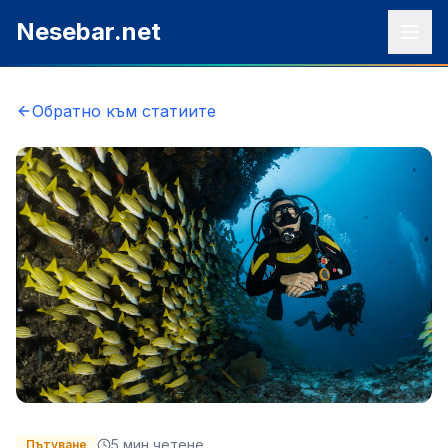
Към съдържанието
Nesebar.net
Обратно към статиите
5
мин четене
Пътуване