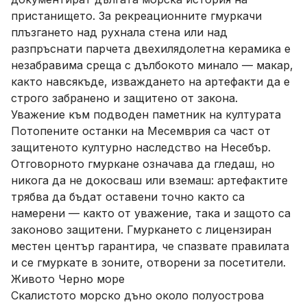
пристанището. За рекреационните гмуркачи
плъзгането над рухнала стена или над
разпръснати парчета двехилядолетна керамика е
незабравима среща с дълбокото минало — макар,
както навсякъде, изваждането на артефакти да е
строго забранено и защитено от закона.
Уважение към подводен паметник на културата
Потопените останки на Месемврия са част от
защитеното културно наследство на Несебър.
Отговорното гмуркане означава да гледаш, но
никога да не докосваш или вземаш: артефактите
трябва да бъдат оставени точно както са
намерени — както от уважение, така и защото са
законово защитени. Гмуркането с лицензиран
местен център гарантира, че спазвате правилата
и се гмуркате в зоните, отворени за посетители.
Живото Черно море
Скалистото морско дъно около полуострова